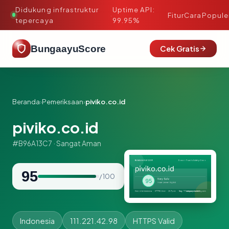
Didukung infrastruktur
Uptime API:
·
Fitur
Cara
Popule
tepercaya
99.95%
BungaayuScore
Cek Gratis
Beranda
›
Pemeriksaan
›
piviko.co.id
piviko.co.id
#B96A13C7 · Sangat Aman
95
/ 100
Indonesia
111.221.42.98
HTTPS Valid