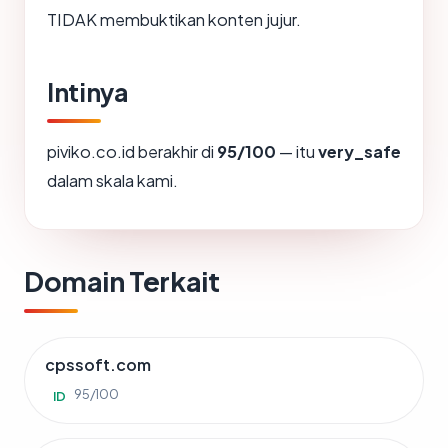
TIDAK membuktikan konten jujur.
Intinya
piviko.co.id berakhir di
95/100
— itu
very_safe
dalam skala kami.
Domain Terkait
cpssoft.com
95/100
ID