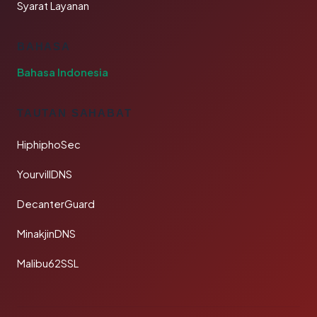
Syarat Layanan
BAHASA
Bahasa Indonesia
TAUTAN SAHABAT
HiphiphoSec
YourvillDNS
DecanterGuard
MinakjinDNS
Malibu62SSL