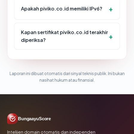
Apakah piviko.co.id memiliki IPv6?
Kapan sertifikat piviko.co.id terakhir
diperiksa?
Laporan ini dibuat otomatis dari sinyal teknis publik. Ini bukan
nasihat hukum atau finansial.
BungaayuScore
Intelijen domain otomatis dan independen