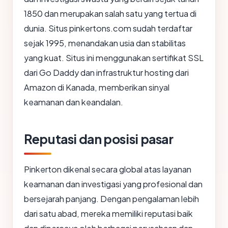
1850 dan merupakan salah satu yang tertua di
dunia. Situs pinkertons.com sudah terdaftar
sejak 1995, menandakan usia dan stabilitas
yang kuat. Situs ini menggunakan sertifikat SSL
dari Go Daddy dan infrastruktur hosting dari
Amazon di Kanada, memberikan sinyal
keamanan dan keandalan.
Reputasi dan posisi pasar
Pinkerton dikenal secara global atas layanan
keamanan dan investigasi yang profesional dan
bersejarah panjang. Dengan pengalaman lebih
dari satu abad, mereka memiliki reputasi baik