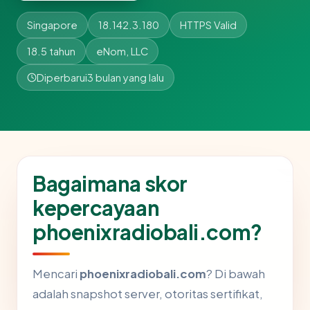
Singapore
18.142.3.180
HTTPS Valid
18.5 tahun
eNom, LLC
Diperbarui
3 bulan yang lalu
Bagaimana skor
kepercayaan
phoenixradiobali.com?
Mencari
phoenixradiobali.com
? Di bawah
adalah snapshot server, otoritas sertifikat,