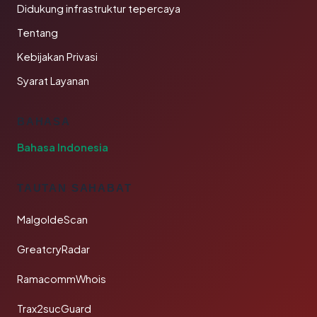
Didukung infrastruktur tepercaya
Tentang
Kebijakan Privasi
Syarat Layanan
BAHASA
Bahasa Indonesia
TAUTAN SAHABAT
MalgoldeScan
GreatcryRadar
RamacommWhois
Trax2sucGuard