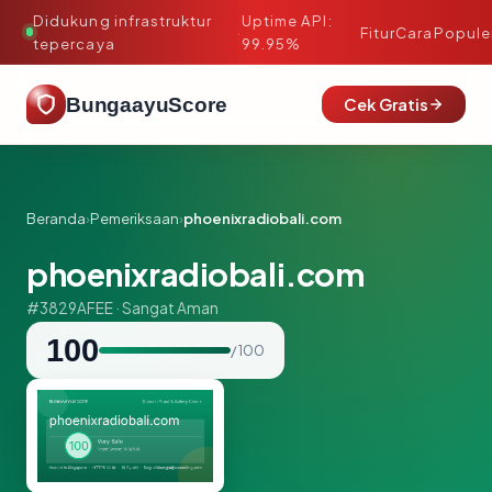
Didukung infrastruktur
Uptime API:
·
Fitur
Cara
Popule
tepercaya
99.95%
BungaayuScore
Cek Gratis
Beranda
›
Pemeriksaan
›
phoenixradiobali.com
phoenixradiobali.com
#3829AFEE · Sangat Aman
100
/ 100