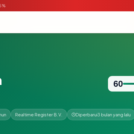
95%
m
60
hun
Realtime Register B.V.
Diperbarui
3 bulan yang lalu