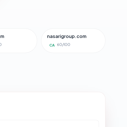
om
nasarigroup.com
0
60/100
CA