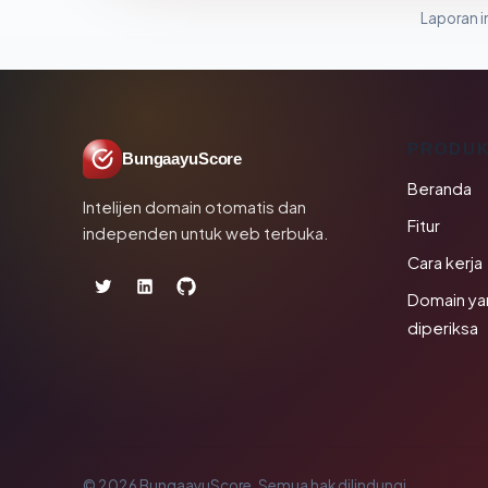
Laporan in
PRODU
BungaayuScore
Beranda
Intelijen domain otomatis dan
Fitur
independen untuk web terbuka.
Cara kerja
Domain ya
diperiksa
© 2026 BungaayuScore. Semua hak dilindungi.