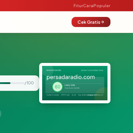
Fitur
Cara
Populer
Cek Gratis
/ 100