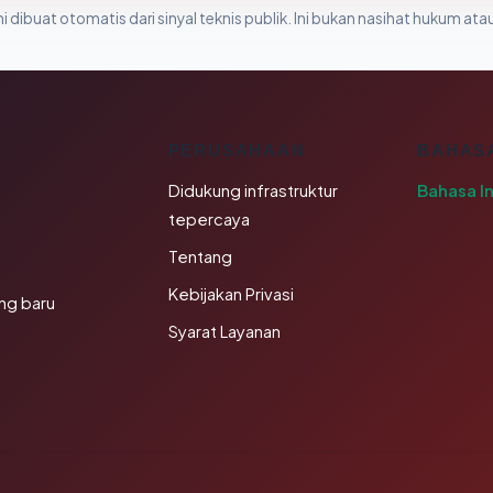
i dibuat otomatis dari sinyal teknis publik. Ini bukan nasihat hukum atau
K
PERUSAHAAN
BAHAS
Didukung infrastruktur
Bahasa I
tepercaya
Tentang
Kebijakan Privasi
ng baru
Syarat Layanan