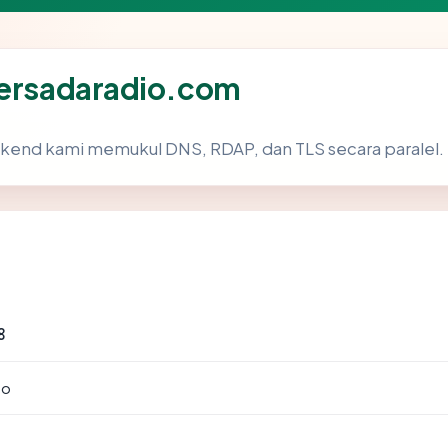
persadaradio.com
ckend kami memukul DNS, RDAP, dan TLS secara paralel.
8
to