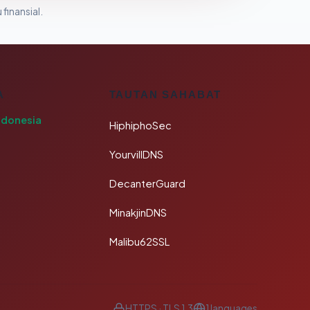
 finansial.
A
TAUTAN SAHABAT
ndonesia
HiphiphoSec
YourvillDNS
DecanterGuard
MinakjinDNS
Malibu62SSL
HTTPS · TLS 1.3
1 languages