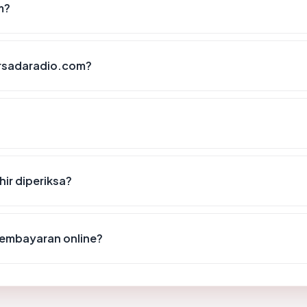
m?
ersadaradio.com?
ir diperiksa?
embayaran online?