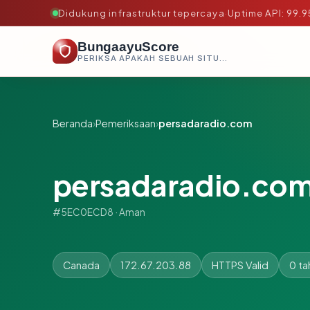
Didukung infrastruktur tepercaya
·
Uptime API: 99.
BungaayuScore
PERIKSA APAKAH SEBUAH SITUS AMAN, TEPERCAYA, DAN TERVERIFIKASI DALAM HITUNGAN DETIK.
Beranda
›
Pemeriksaan
›
persadaradio.com
persadaradio.co
#5EC0ECD8 · Aman
Canada
172.67.203.88
HTTPS Valid
0 ta