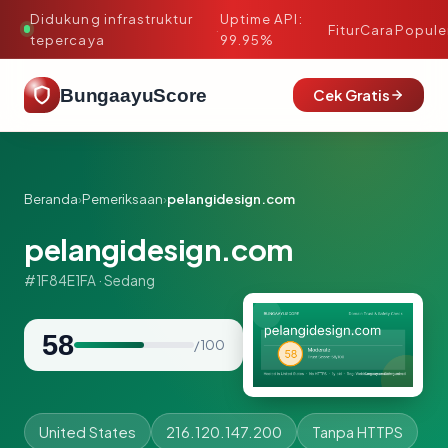
Didukung infrastruktur
Uptime API:
·
Fitur
Cara
Popule
tepercaya
99.95%
BungaayuScore
Cek Gratis
Beranda
›
Pemeriksaan
›
pelangidesign.com
pelangidesign.com
#1F84E1FA · Sedang
58
/ 100
United States
216.120.147.200
Tanpa HTTPS