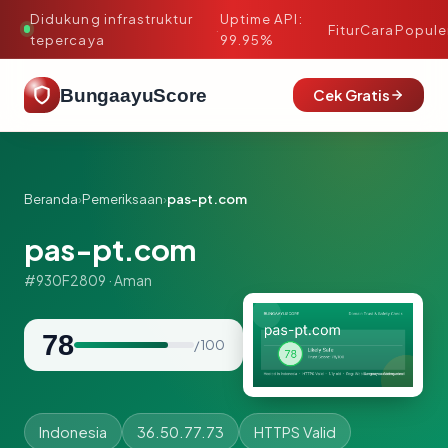
Didukung infrastruktur
Uptime API:
·
Fitur
Cara
Popule
tepercaya
99.95%
BungaayuScore
Cek Gratis
Beranda
›
Pemeriksaan
›
pas-pt.com
pas-pt.com
#930F2809 · Aman
78
/ 100
Indonesia
36.50.77.73
HTTPS Valid