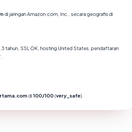
om
di jaringan Amazon.com, Inc., secara geografis di
.3 tahun, SSL OK, hosting United States, pendaftaran
".
rtama.com
di
100/100
(
very_safe
).