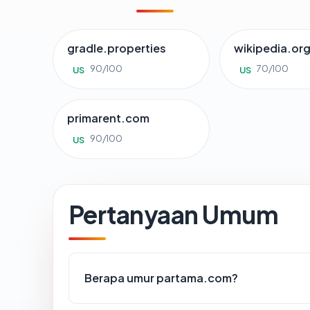
gradle.properties
wikipedia.or
90/100
70/100
US
US
primarent.com
90/100
US
Pertanyaan Umum
Berapa umur partama.com?