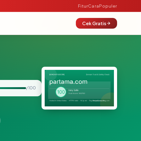
Fitur
Cara
Populer
Cek Gratis
/ 100