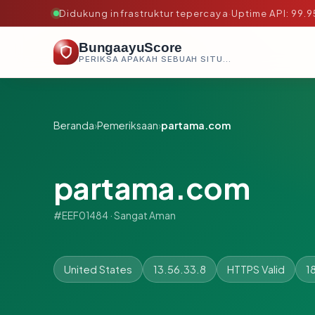
Didukung infrastruktur tepercaya
·
Uptime API: 99.
BungaayuScore
PERIKSA APAKAH SEBUAH SITUS AMAN, TEPERCAYA, DAN TERVERIFIKASI DALAM HITUNGAN DETIK.
Beranda
›
Pemeriksaan
›
partama.com
partama.com
#EEF01484 · Sangat Aman
United States
13.56.33.8
HTTPS Valid
1