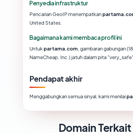
Penyedia infrastruktur
Pencarian GeoIP menempatkan
partama.c
United States.
Bagaimana kami membaca profil ini
Untuk
partama.com
, gambaran gabungan (18
NameCheap, Inc.) jatuh dalam pita "very_safe
Pendapat akhir
Menggabungkan semua sinyal, kami menilai
pa
Domain Terkait