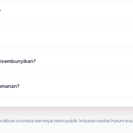
?
disembunyikan?
eamanan?
i dibuat otomatis dari sinyal teknis publik. Ini bukan nasihat hukum atau