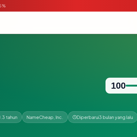
95%
100
8.3 tahun
NameCheap, Inc.
Diperbarui
3 bulan yang lalu