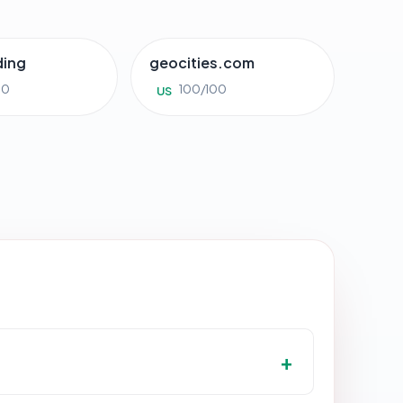
ding
geocities.com
00
100/100
US