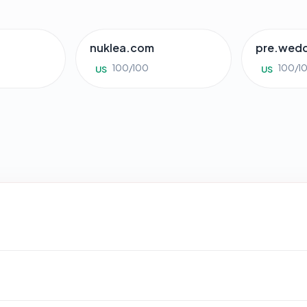
g
nuklea.com
pre.wed
100/100
100/1
US
US