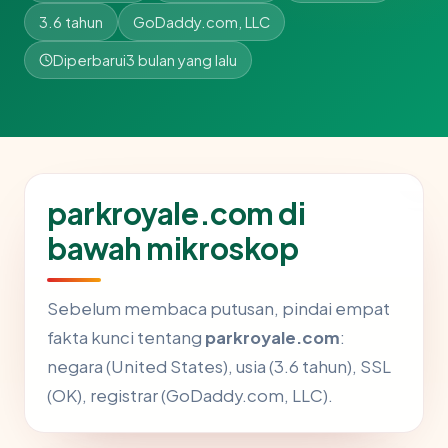
3.6 tahun
GoDaddy.com, LLC
Diperbarui
3 bulan yang lalu
parkroyale.com di
bawah mikroskop
Sebelum membaca putusan, pindai empat
fakta kunci tentang
parkroyale.com
:
negara (United States), usia (3.6 tahun), SSL
(OK), registrar (GoDaddy.com, LLC).