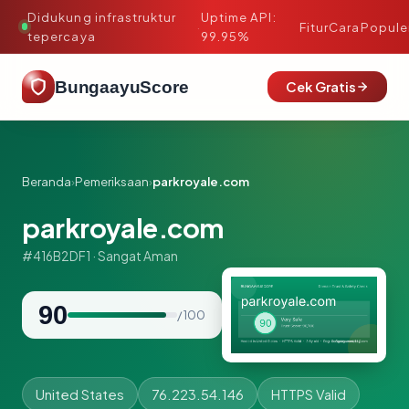
Didukung infrastruktur
Uptime API:
·
Fitur
Cara
Popule
tepercaya
99.95%
BungaayuScore
Cek Gratis
Beranda
›
Pemeriksaan
›
parkroyale.com
parkroyale.com
#416B2DF1 · Sangat Aman
90
/ 100
United States
76.223.54.146
HTTPS Valid