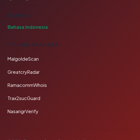
BAHASA
Bahasa Indonesia
TAUTAN SAHABAT
MalgoldeScan
GreatcryRadar
RamacommWhois
Trax2sucGuard
NasarigrVerify