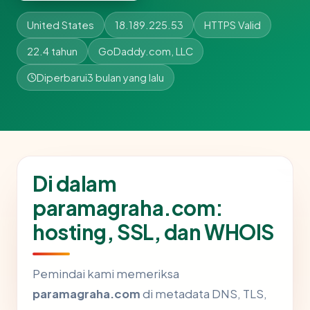
United States
18.189.225.53
HTTPS Valid
22.4 tahun
GoDaddy.com, LLC
Diperbarui
3 bulan yang lalu
Di dalam
paramagraha.com:
hosting, SSL, dan WHOIS
Pemindai kami memeriksa
paramagraha.com
di metadata DNS, TLS,