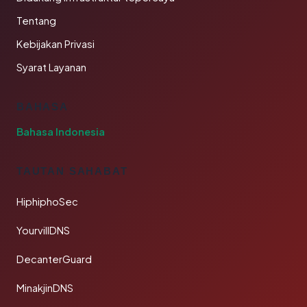
Tentang
Kebijakan Privasi
Syarat Layanan
BAHASA
Bahasa Indonesia
TAUTAN SAHABAT
HiphiphoSec
YourvillDNS
DecanterGuard
MinakjinDNS