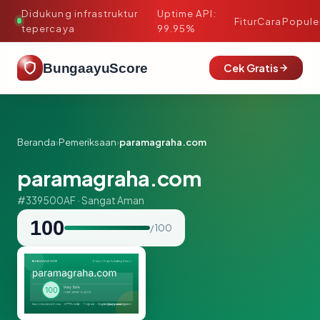
Didukung infrastruktur
Uptime API:
·
Fitur
Cara
Popule
tepercaya
99.95%
BungaayuScore
Cek Gratis
Beranda
›
Pemeriksaan
›
paramagraha.com
paramagraha.com
#339500AF · Sangat Aman
100
/ 100