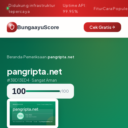
Didukung infrastruktur
Uptime API:
·
Fitur
Cara
Popule
tepercaya
99.95%
BungaayuScore
Cek Gratis
Beranda
›
Pemeriksaan
›
pangripta.net
pangripta.net
#3BD13ED4 · Sangat Aman
100
/ 100