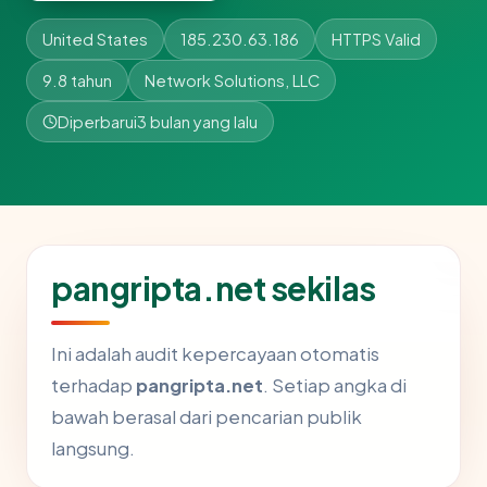
United States
185.230.63.186
HTTPS Valid
9.8 tahun
Network Solutions, LLC
Diperbarui
3 bulan yang lalu
pangripta.net sekilas
Ini adalah audit kepercayaan otomatis
terhadap
pangripta.net
. Setiap angka di
bawah berasal dari pencarian publik
langsung.