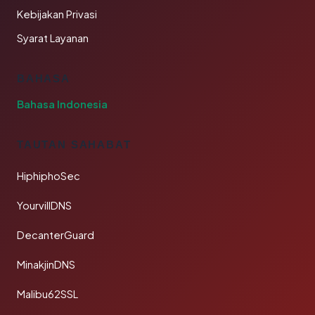
Kebijakan Privasi
Syarat Layanan
BAHASA
Bahasa Indonesia
TAUTAN SAHABAT
HiphiphoSec
YourvillDNS
DecanterGuard
MinakjinDNS
Malibu62SSL