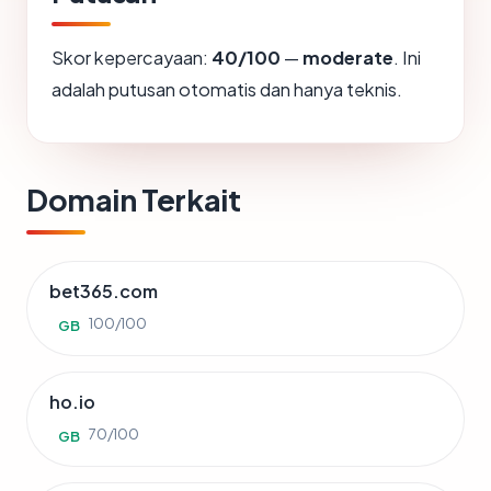
Skor kepercayaan:
40/100
—
moderate
. Ini
adalah putusan otomatis dan hanya teknis.
Domain Terkait
bet365.com
100/100
GB
ho.io
70/100
GB