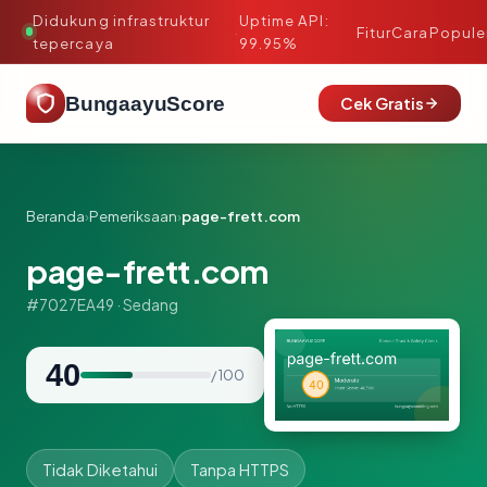
Didukung infrastruktur
Uptime API:
·
Fitur
Cara
Popule
tepercaya
99.95%
BungaayuScore
Cek Gratis
Beranda
›
Pemeriksaan
›
page-frett.com
page-frett.com
#7027EA49 · Sedang
40
/ 100
Tidak Diketahui
Tanpa HTTPS