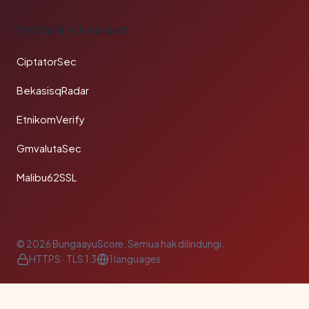
TAUTAN SAHABAT
CiptatorSec
BekasisqRadar
EtnikomVerify
GmvalutaSec
Malibu62SSL
© 2026 BungaayuScore. Semua hak dilindungi.
HTTPS · TLS 1.3
1 languages