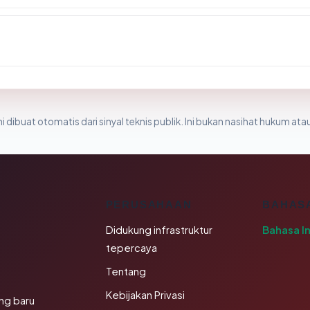
i dibuat otomatis dari sinyal teknis publik. Ini bukan nasihat hukum atau
K
PERUSAHAAN
BAHAS
Didukung infrastruktur
Bahasa I
tepercaya
Tentang
Kebijakan Privasi
ng baru