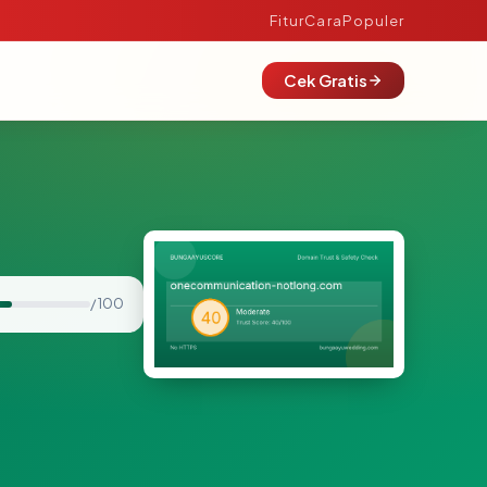
Fitur
Cara
Populer
Cek Gratis
/ 100