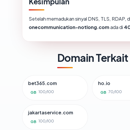
Kesimpulan
Setelah memadukan sinyal DNS, TLS, RDAP, d
onecommunication-notlong.com
ada di
40
Domain Terkait
bet365.com
ho.io
100/100
70/100
GB
GB
jakartaservice.com
100/100
GB