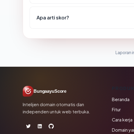
Apa arti skor?
Laporan in
PRODU
BungaayuScore
Beranda
Intelijen domain otomatis dan
Fitur
independen untuk web terbuka.
Cara kerja
Domain ya