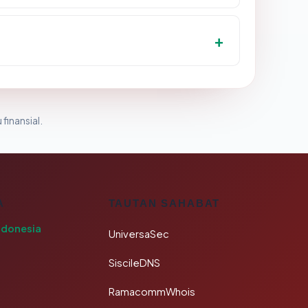
 finansial.
A
TAUTAN SAHABAT
ndonesia
UniversaSec
SiscileDNS
RamacommWhois