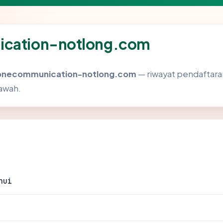
nication-notlong.com
onecommunication-notlong.com
— riwayat pendaftaran,
awah.
hui