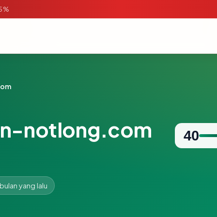
95%
com
n-notlong.com
40
 bulan yang lalu