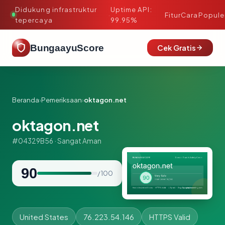
Didukung infrastruktur
Uptime API:
·
Fitur
Cara
Popule
tepercaya
99.95%
BungaayuScore
Cek Gratis
Beranda
›
Pemeriksaan
›
oktagon.net
oktagon.net
#04329B56 · Sangat Aman
90
/ 100
United States
76.223.54.146
HTTPS Valid