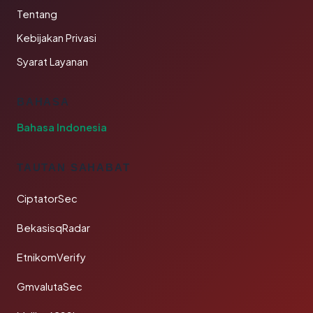
Tentang
Kebijakan Privasi
Syarat Layanan
BAHASA
Bahasa Indonesia
TAUTAN SAHABAT
CiptatorSec
BekasisqRadar
EtnikomVerify
GmvalutaSec