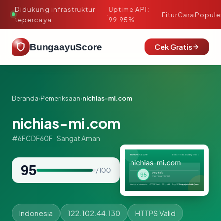
Didukung infrastruktur
Uptime API:
·
Fitur
Cara
Popule
tepercaya
99.95%
BungaayuScore
Cek Gratis
Beranda
›
Pemeriksaan
›
nichias-mi.com
nichias-mi.com
#6FCDF60F · Sangat Aman
95
/ 100
Indonesia
122.102.44.130
HTTPS Valid