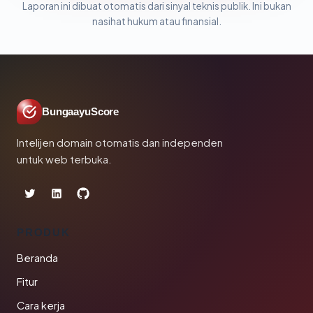
Laporan ini dibuat otomatis dari sinyal teknis publik. Ini bukan
nasihat hukum atau finansial.
BungaayuScore
Intelijen domain otomatis dan independen
untuk web terbuka.
PRODUK
Beranda
Fitur
Cara kerja