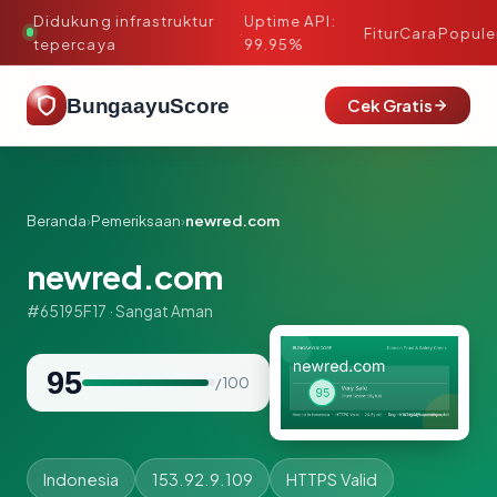
Didukung infrastruktur
Uptime API:
·
Fitur
Cara
Popule
tepercaya
99.95%
BungaayuScore
Cek Gratis
Beranda
›
Pemeriksaan
›
newred.com
newred.com
#65195F17 · Sangat Aman
95
/ 100
Indonesia
153.92.9.109
HTTPS Valid