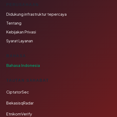
PERUSAHAAN
Didukung infrastruktur tepercaya
Tentang
Kebijakan Privasi
Syarat Layanan
BAHASA
Bahasa Indonesia
TAUTAN SAHABAT
CiptatorSec
BekasisqRadar
EtnikomVerify