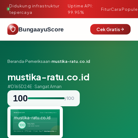
Didukung infrastruktur
Uptime API:
·
Fitur
Cara
Popule
tepercaya
99.95%
BungaayuScore
Cek Gratis
Beranda
›
Pemeriksaan
›
mustika-ratu.co.id
mustika-ratu.co.id
#D165D24E · Sangat Aman
100
/ 100