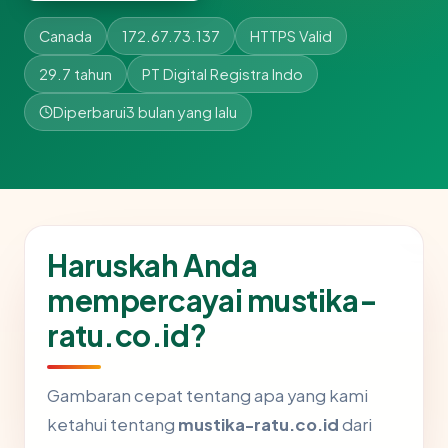
Canada
172.67.73.137
HTTPS Valid
29.7 tahun
PT Digital Registra Indo
Diperbarui
3 bulan yang lalu
Haruskah Anda
mempercayai mustika-
ratu.co.id?
Gambaran cepat tentang apa yang kami
ketahui tentang
mustika-ratu.co.id
dari