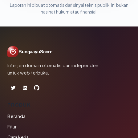
Laporan ini dibuat otomatis dari sinyal teknis publik. Ini bukan
nasihat hukum atau finansial.
BungaayuScore
Intelijen domain otomatis dan independen
untuk web terbuka.
PRODUK
Beranda
Fitur
Cara kerja