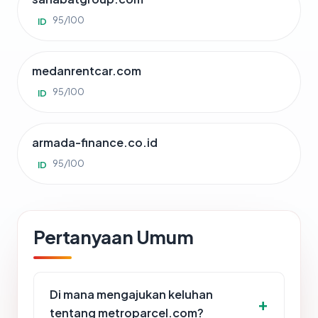
95/100
ID
medanrentcar.com
95/100
ID
armada-finance.co.id
95/100
ID
Pertanyaan Umum
Di mana mengajukan keluhan
tentang metroparcel.com?