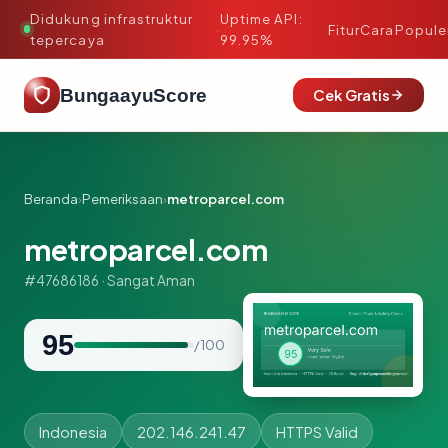
Didukung infrastruktur
Uptime API:
·
Fitur
Cara
Popule
tepercaya
99.95%
BungaayuScore
Cek Gratis
Beranda
›
Pemeriksaan
›
metroparcel.com
metroparcel.com
#47686186 · Sangat Aman
95
/ 100
Indonesia
202.146.241.47
HTTPS Valid