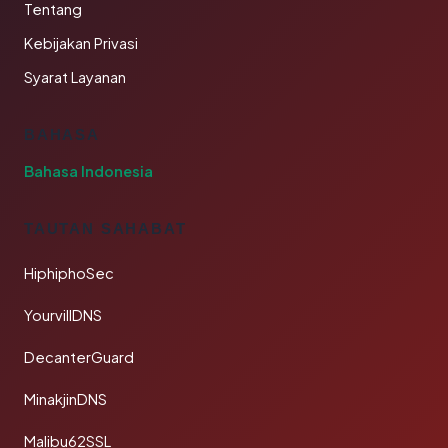
Tentang
Kebijakan Privasi
Syarat Layanan
BAHASA
Bahasa Indonesia
TAUTAN SAHABAT
HiphiphoSec
YourvillDNS
DecanterGuard
MinakjinDNS
Malibu62SSL