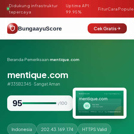
Didukung infrastruktur
Uptime API:
·
Fitur
Cara
Popule
tepercaya
99.95%
BungaayuScore
Cek Gratis
Beranda
›
Pemeriksaan
›
mentique.com
mentique.com
#335B2345 · Sangat Aman
95
/ 100
Indonesia
202.43.169.174
HTTPS Valid