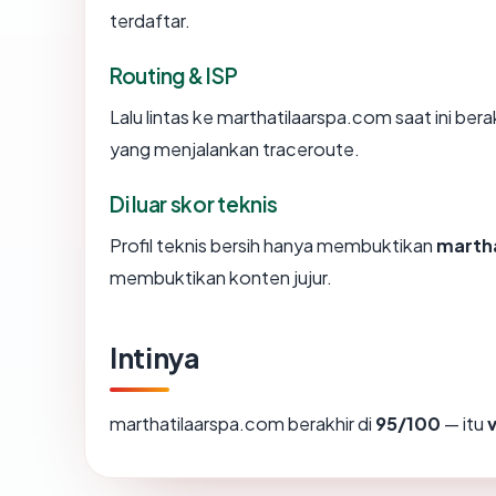
terdaftar.
Routing & ISP
Lalu lintas ke marthatilaarspa.com saat ini ber
yang menjalankan traceroute.
Di luar skor teknis
Profil teknis bersih hanya membuktikan
marth
membuktikan konten jujur.
Intinya
marthatilaarspa.com berakhir di
95/100
— itu