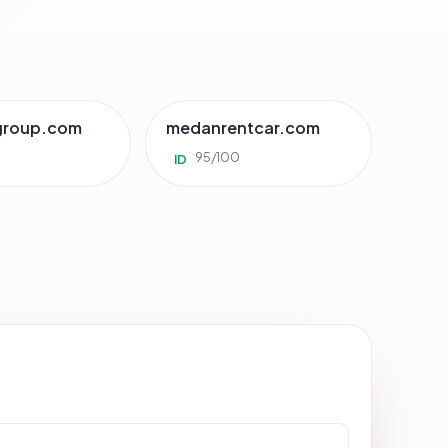
group.com
medanrentcar.com
95/100
ID