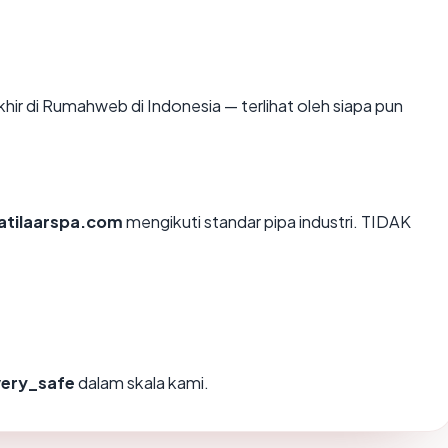
akhir di Rumahweb di Indonesia — terlihat oleh siapa pun
atilaarspa.com
mengikuti standar pipa industri. TIDAK
very_safe
dalam skala kami.