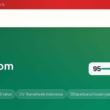
95%
com
95
5 tahun
CV. Rumahweb Indonesia
Diperbarui
3 bulan yan