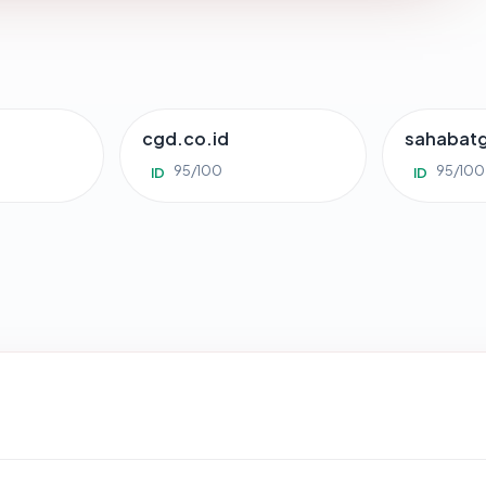
cgd.co.id
sahabat
95/100
95/100
ID
ID