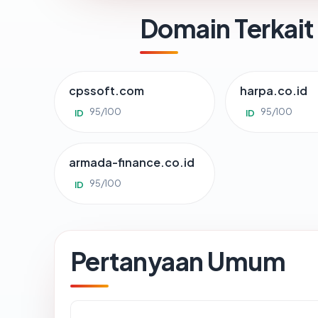
Domain Terkait
cpssoft.com
harpa.co.id
95/100
95/100
ID
ID
armada-finance.co.id
95/100
ID
Pertanyaan Umum