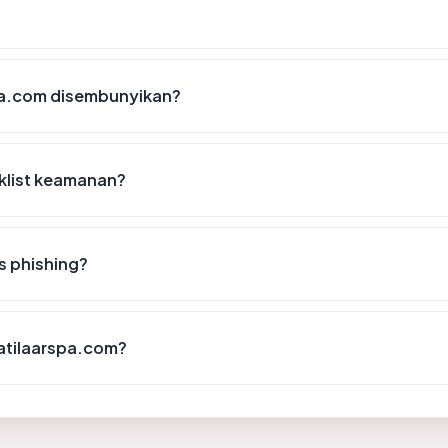
pa.com disembunyikan?
klist keamanan?
s phishing?
hatilaarspa.com?