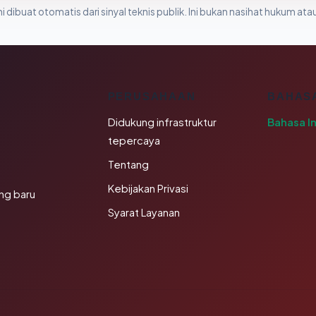
i dibuat otomatis dari sinyal teknis publik. Ini bukan nasihat hukum atau
K
PERUSAHAAN
BAHAS
Didukung infrastruktur
Bahasa I
tepercaya
Tentang
Kebijakan Privasi
ng baru
Syarat Layanan