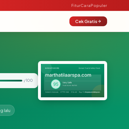
Fitur
Cara
Populer
Cek Gratis
/ 100
g lalu