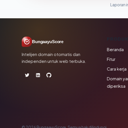
Laporan in
PRODU
BungaayuScore
Beranda
Intelijen domain otomatis dan
Fitur
independen untuk web terbuka.
Cara kerja
Domain ya
diperiksa
© 2026 BungaayuScore. Semua hak dilindungi.