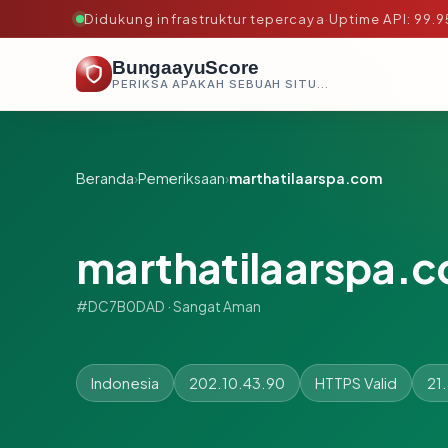
Didukung infrastruktur tepercaya
·
Uptime API: 99.
BungaayuScore
PERIKSA APAKAH SEBUAH SITUS AMAN, TEPERCAYA, DAN TERVERIFIKASI DALAM HITUNGAN DETIK.
Beranda
›
Pemeriksaan
›
marthatilaarspa.com
marthatilaarspa.
#DC7B0DAD · Sangat Aman
Indonesia
202.10.43.90
HTTPS Valid
21.