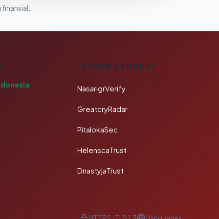
 finansial.
A
TAUTAN SAHABAT
ndonesia
NasarigrVerify
GreatcryRadar
PitalokaSec
HelenscaTrust
DnastyjaTrust
HTTPS · TLS 1.3
1 languages