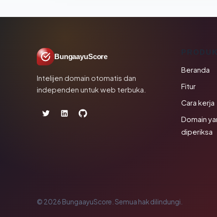
PRODU
BungaayuScore
Beranda
Intelijen domain otomatis dan
Fitur
independen untuk web terbuka.
Cara kerja
Domain ya
diperiksa
© 2026 BungaayuScore. Semua hak dilindungi.