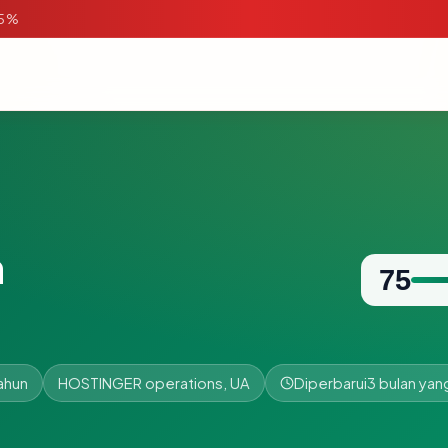
95%
m
75
ahun
HOSTINGER operations, UA
Diperbarui
3 bulan yang