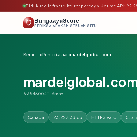
Didukung infrastruktur tepercaya
·
Uptime API: 99.
BungaayuScore
PERIKSA APAKAH SEBUAH SITUS AMAN, TEPERCAYA, DAN TERVERIFIKASI DALAM HITUNGAN DETIK.
Beranda
›
Pemeriksaan
›
mardelglobal.com
mardelglobal.co
#A545004E · Aman
Canada
23.227.38.65
HTTPS Valid
0.5 t