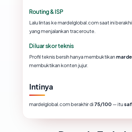
Routing & ISP
Lalu lintas ke mardelglobal.com saat ini berakhir
yang menjalankan traceroute.
Di luar skor teknis
Profil teknis bersih hanya membuktikan
marde
membuktikan konten jujur.
Intinya
mardelglobal.com berakhir di
75/100
— itu
sa