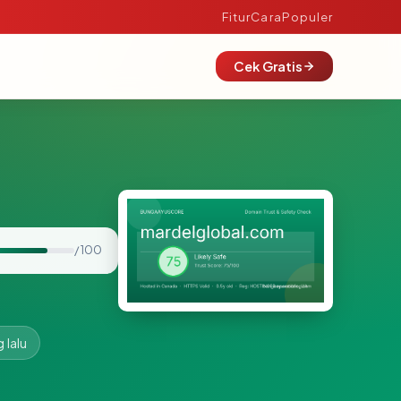
Fitur
Cara
Populer
Cek Gratis
/ 100
 lalu