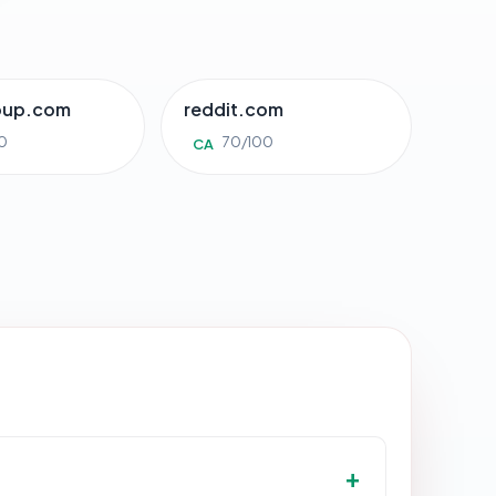
oup.com
reddit.com
0
70/100
CA