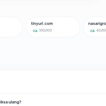
tinyurl.com
nasarigr
100/100
60/10
CA
CA
iksa ulang?