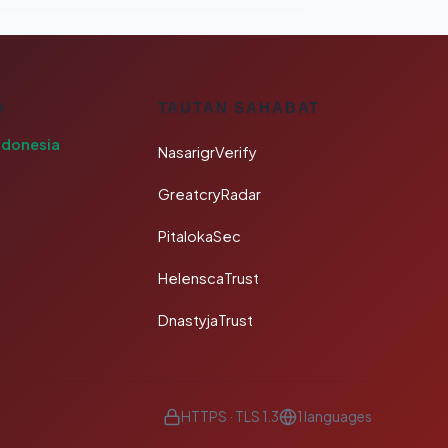
A
TAUTAN SAHABAT
ndonesia
NasarigrVerify
GreatcryRadar
PitalokaSec
HelenscaTrust
DnastyjaTrust
HTTPS · TLS 1.3
1 languages