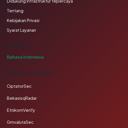
Didukung infrastruktur tepercaya
Tentang
Kebijakan Privasi
Syarat Layanan
BAHASA
Bahasa Indonesia
TAUTAN SAHABAT
CiptatorSec
BekasisqRadar
EtnikomVerify
GmvalutaSec