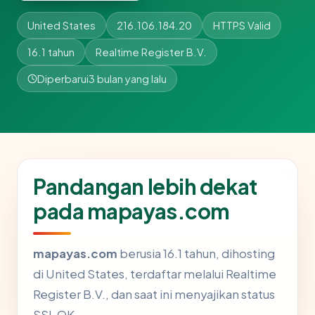
United States
216.106.184.20
HTTPS Valid
16.1 tahun
Realtime Register B.V.
Diperbarui
3 bulan yang lalu
Pandangan lebih dekat
pada mapayas.com
mapayas.com
berusia 16.1 tahun, dihosting
di United States, terdaftar melalui Realtime
Register B.V., dan saat ini menyajikan status
SSL OK.