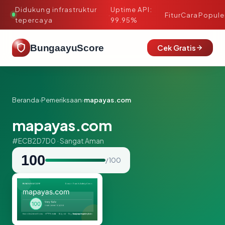
Didukung infrastruktur
Uptime API:
·
Fitur
Cara
Popule
tepercaya
99.95%
BungaayuScore
Cek Gratis
Beranda
›
Pemeriksaan
›
mapayas.com
mapayas.com
#ECB2D7D0 · Sangat Aman
100
/ 100