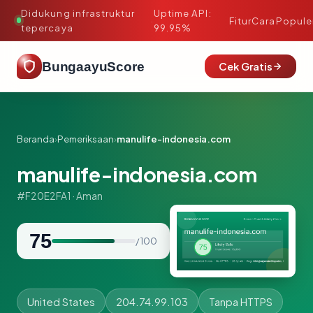
Didukung infrastruktur
Uptime API:
·
Fitur
Cara
Popule
tepercaya
99.95%
BungaayuScore
Cek Gratis
Beranda
›
Pemeriksaan
›
manulife-indonesia.com
manulife-indonesia.com
#F20E2FA1 · Aman
75
/ 100
United States
204.74.99.103
Tanpa HTTPS