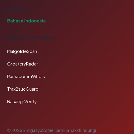
BAHASA
Bahasa Indonesia
TAUTAN SAHABAT
MalgoldeScan
GreatcryRadar
RamacommWhois
Trax2sucGuard
NasarigrVerify
© 2026 BungaayuScore. Semua hak dilindungi.