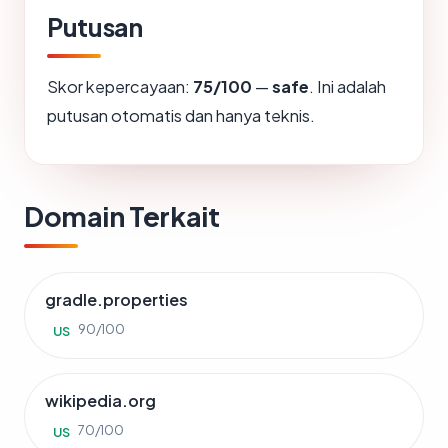
Putusan
Skor kepercayaan:
75/100
—
safe
. Ini adalah
putusan otomatis dan hanya teknis.
Domain Terkait
gradle.properties
90/100
US
wikipedia.org
70/100
US