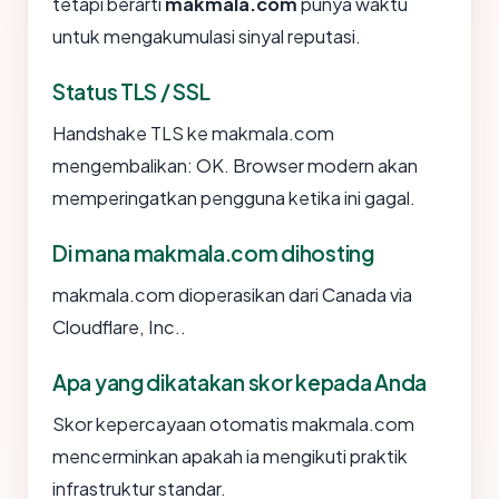
tetapi berarti
makmala.com
punya waktu
untuk mengakumulasi sinyal reputasi.
Status TLS / SSL
Handshake TLS ke makmala.com
mengembalikan: OK. Browser modern akan
memperingatkan pengguna ketika ini gagal.
Di mana makmala.com dihosting
makmala.com dioperasikan dari Canada via
Cloudflare, Inc..
Apa yang dikatakan skor kepada Anda
Skor kepercayaan otomatis makmala.com
mencerminkan apakah ia mengikuti praktik
infrastruktur standar.