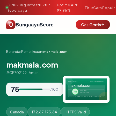
Didukung infrastruktur
Uptime API:
·
Fitur
Cara
Popule
tepercaya
99.95%
BungaayuScore
Cek Gratis
Beranda
›
Pemeriksaan
›
makmala.com
makmala.com
#CE702199 · Aman
75
/ 100
Canada
172.67.173.84
HTTPS Valid