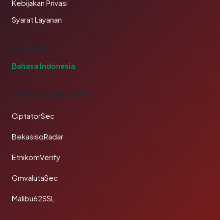
Kebijakan Privasi
Syarat Layanan
BAHASA
Bahasa Indonesia
TAUTAN SAHABAT
CiptatorSec
BekasisqRadar
EtnikomVerify
GmvalutaSec
Malibu62SSL