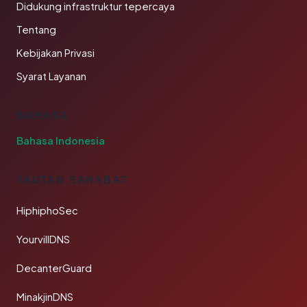
Didukung infrastruktur tepercaya
Tentang
Kebijakan Privasi
Syarat Layanan
BAHASA
Bahasa Indonesia
TAUTAN SAHABAT
HiphiphoSec
YourvillDNS
DecanterGuard
MinakjinDNS