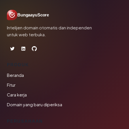
BungaayuScore
Intelijen domain otomatis dan independen
untuk web terbuka.
PRODUK
Beranda
Fitur
Cara kerja
Domain yang baru diperiksa
PERUSAHAAN