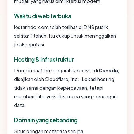
mutlak yang harus dimiliki situs modern.
Waktu di web terbuka
lestarindo.com telah terlihat di DNS publik
sekitar ? tahun. Itu cukup untuk meninggalkan
jejak reputasi.
Hosting & infrastruktur
Domain saat ini mengarah ke server di
Canada
,
disajikan oleh Cloudflare, Inc.. Lokasi hosting
tidak sama dengan kepercayaan, tetapi
memberi tahu yurisdiksi mana yang menangani
data.
Domain yang sebanding
Situs dengan metadata serupa