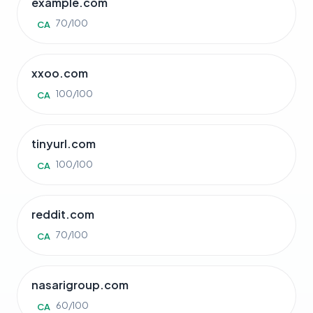
example.com
70/100
CA
xxoo.com
100/100
CA
tinyurl.com
100/100
CA
reddit.com
70/100
CA
nasarigroup.com
60/100
CA