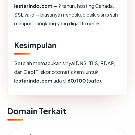
lestarindo.com
— ? tahun, hosting Canada,
SSL valid — biasanya mencakup baik bisnis sah
maupun cangkang yang diganti merek.
Kesimpulan
Setelah memadukan sinyal DNS, TLS, RDAP,
dan GeoIP, skor otomatis kami untuk
lestarindo.com
ada di
60/100
(
safe
).
Domain Terkait