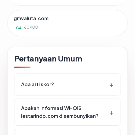
gmvaluta.com
60/100
CA
Pertanyaan Umum
Apa arti skor?
Apakah informasi WHOIS
lestarindo.com disembunyikan?