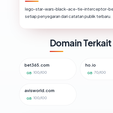
lego-star-wars-black-ace-tie-interceptor-b
setiap penyegaran dari catatan publik terbaru.
Domain Terkait
bet365.com
ho.io
100/100
70/100
GB
GB
avisworld.com
100/100
GB