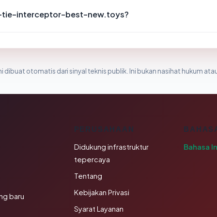
-tie-interceptor-best-new.toys?
i dibuat otomatis dari sinyal teknis publik. Ini bukan nasihat hukum atau
K
PERUSAHAAN
BAHAS
Didukung infrastruktur
Bahasa I
tepercaya
Tentang
Kebijakan Privasi
ng baru
Syarat Layanan