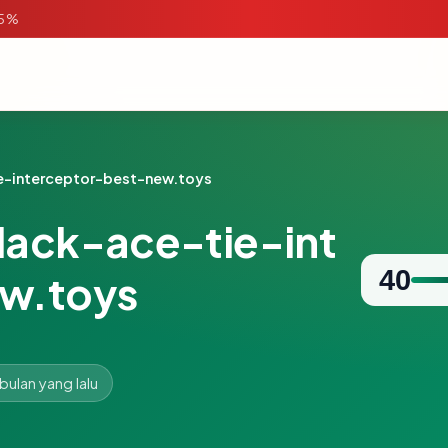
95%
e-interceptor-best-new.toys
lack-ace-tie-int
40
w.toys
 bulan yang lalu