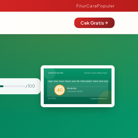
Fitur
Cara
Populer
Cek Gratis
/ 100