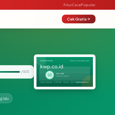
Fitur
Cara
Populer
Cek Gratis
/ 100
g lalu