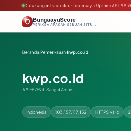
Didukung infrastruktur tepercaya
·
Uptime API: 99.
BungaayuScore
PERIKSA APAKAH SEBUAH SITUS AMAN, TEPERCAYA, DAN TERVERIFIKASI DALAM HITUNGAN DETIK.
Beranda
›
Pemeriksaan
›
kwp.co.id
kwp.co.id
#91EB7F94 · Sangat Aman
Indonesia
103.157.117.152
HTTPS Valid
2