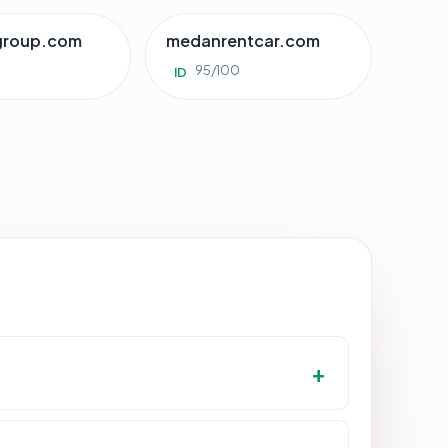
group.com
medanrentcar.com
95/100
ID