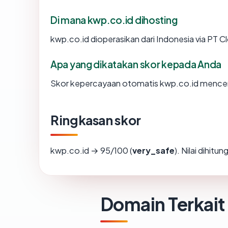
Di mana kwp.co.id dihosting
kwp.co.id dioperasikan dari Indonesia via PT 
Apa yang dikatakan skor kepada Anda
Skor kepercayaan otomatis kwp.co.id mencermi
Ringkasan skor
kwp.co.id → 95/100 (
very_safe
). Nilai dihit
Domain Terkait