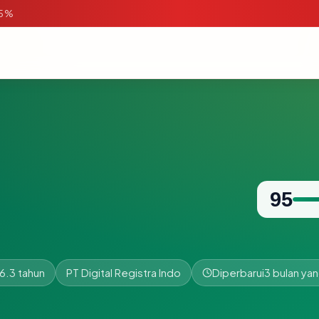
95%
95
6.3 tahun
PT Digital Registra Indo
Diperbarui
3 bulan yan