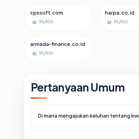
cpssoft.com
harpa.co.id
95/100
95/100
ID
ID
armada-finance.co.id
95/100
ID
Pertanyaan Umum
Di mana mengajukan keluhan tentang kw