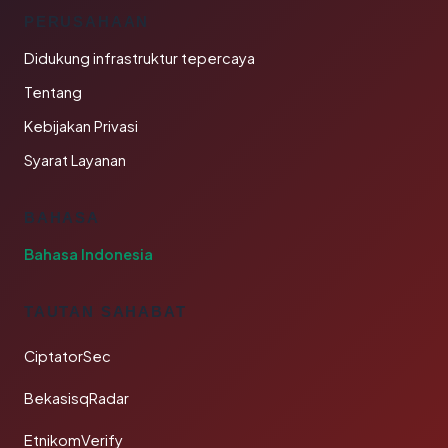
PERUSAHAAN
Didukung infrastruktur tepercaya
Tentang
Kebijakan Privasi
Syarat Layanan
BAHASA
Bahasa Indonesia
TAUTAN SAHABAT
CiptatorSec
BekasisqRadar
EtnikomVerify