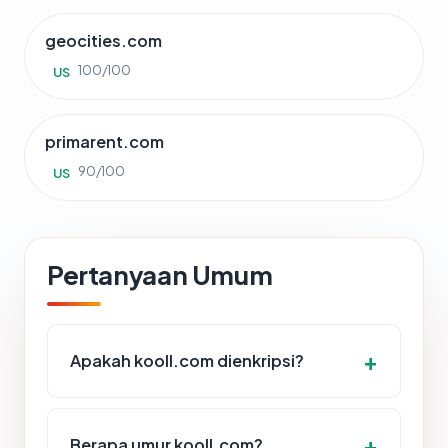
geocities.com
100/100
US
primarent.com
90/100
US
Pertanyaan Umum
Apakah kooll.com dienkripsi?
Berapa umur kooll.com?