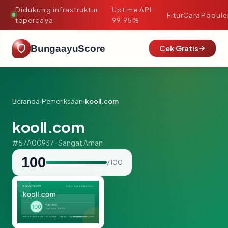
Didukung infrastruktur
Uptime API:
·
Fitur
Cara
Popule
tepercaya
99.95%
BungaayuScore
Cek Gratis
Beranda
›
Pemeriksaan
›
kooll.com
kooll.com
#57A00937 · Sangat Aman
100
/ 100