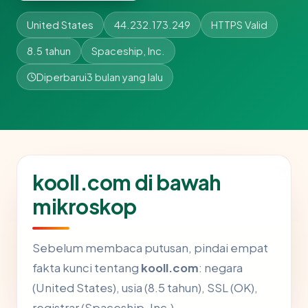
United States
44.232.173.249
HTTPS Valid
8.5 tahun
Spaceship, Inc.
Diperbarui
3 bulan yang lalu
kooll.com di bawah
mikroskop
Sebelum membaca putusan, pindai empat
fakta kunci tentang
kooll.com
: negara
(United States), usia (8.5 tahun), SSL (OK),
registrar (Spaceship, Inc.).