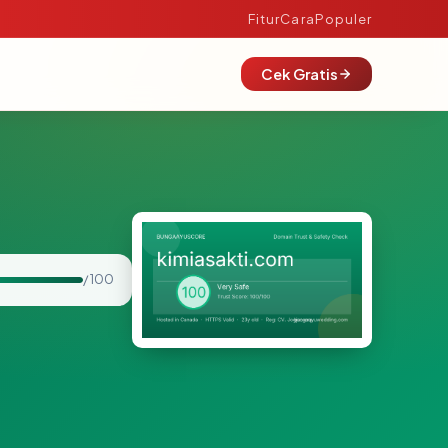
Fitur
Cara
Populer
Cek Gratis
/ 100