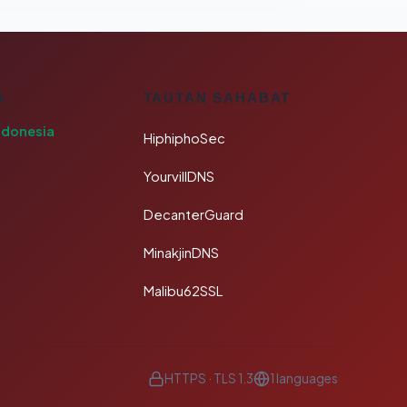
A
TAUTAN SAHABAT
ndonesia
HiphiphoSec
YourvillDNS
DecanterGuard
MinakjinDNS
Malibu62SSL
HTTPS · TLS 1.3
1 languages