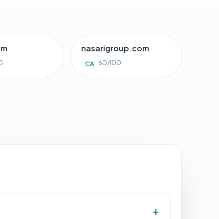
om
nasarigroup.com
0
60/100
CA