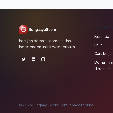
PRODU
BungaayuScore
Beranda
Intelijen domain otomatis dan
Fitur
independen untuk web terbuka.
Cara kerja
Domain ya
diperiksa
© 2026 BungaayuScore. Semua hak dilindungi.