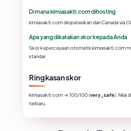
Di mana kimiasakti.com dihosting
kimiasakti.com dioperasikan dari Canada via Clo
Apa yang dikatakan skor kepada Anda
Skor kepercayaan otomatis kimiasakti.com men
standar.
Ringkasan skor
kimiasakti.com → 100/100 (
very_safe
). Nilai
terbaru.