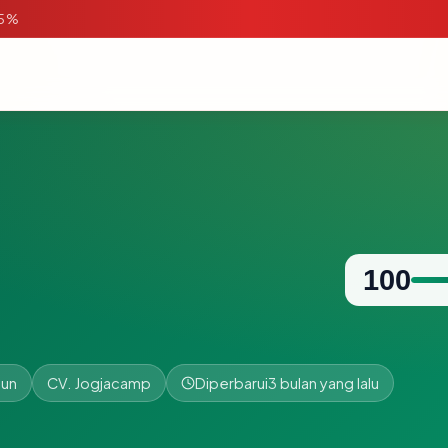
95%
100
hun
CV. Jogjacamp
Diperbarui
3 bulan yang lalu