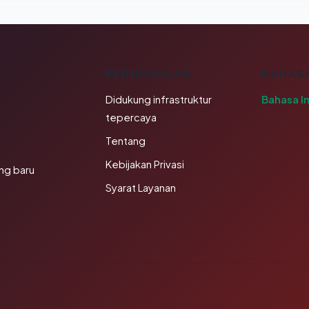
K
PERUSAHAAN
BAHAS
Didukung infrastruktur
Bahasa I
tepercaya
Tentang
Kebijakan Privasi
ng baru
Syarat Layanan