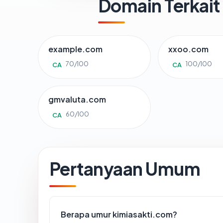
Domain Terkait
example.com
xxoo.com
70/100
100/100
CA
CA
gmvaluta.com
60/100
CA
Pertanyaan Umum
Berapa umur kimiasakti.com?