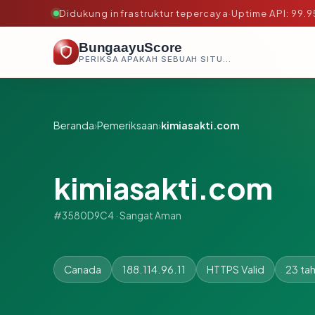
Didukung infrastruktur tepercaya
·
Uptime API: 99.
BungaayuScore
PERIKSA APAKAH SEBUAH SITUS AMAN, TEPERCAYA, DAN TERVERIFIKASI DALAM HITUNGAN DETIK.
Beranda
›
Pemeriksaan
›
kimiasakti.com
kimiasakti.com
#3580D9C4 · Sangat Aman
Canada
188.114.96.11
HTTPS Valid
23 ta