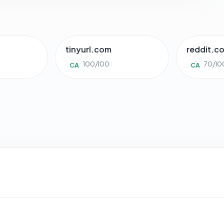
tinyurl.com
reddit.c
100/100
70/10
CA
CA