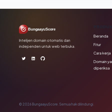
PRODU
BungaayuScore
Beranda
Intelijen domain otomatis dan
Fitur
independen untuk web terbuka.
Cara kerja
Domain ya
diperiksa
© 2026 BungaayuScore. Semua hak dilindungi.