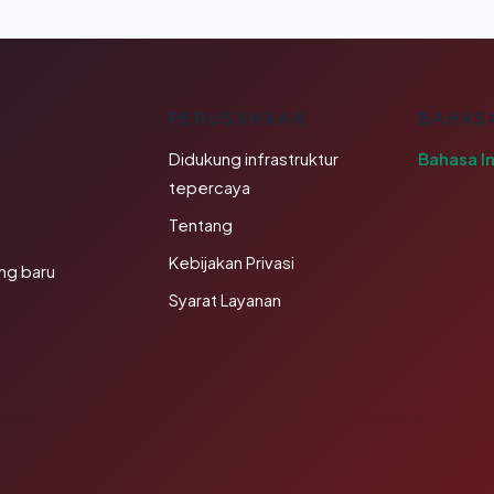
K
PERUSAHAAN
BAHAS
Didukung infrastruktur
Bahasa I
tepercaya
Tentang
Kebijakan Privasi
ng baru
Syarat Layanan