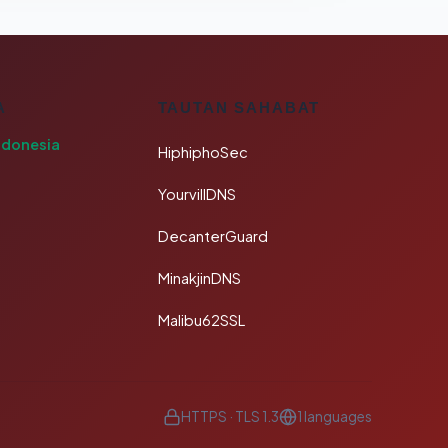
A
TAUTAN SAHABAT
ndonesia
HiphiphoSec
YourvillDNS
DecanterGuard
MinakjinDNS
Malibu62SSL
HTTPS · TLS 1.3
1 languages