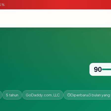
95%
90
5 tahun
GoDaddy.com, LLC
Diperbarui
3 bulan yang 