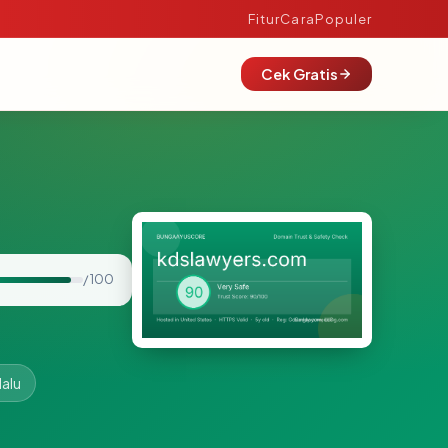
Fitur
Cara
Populer
Cek Gratis
/ 100
lalu