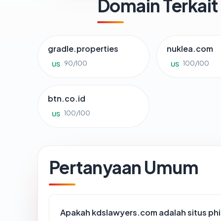
Domain Terkait
gradle.properties
nuklea.com
90/100
100/100
US
US
btn.co.id
100/100
US
Pertanyaan Umum
Apakah kdslawyers.com adalah situs ph