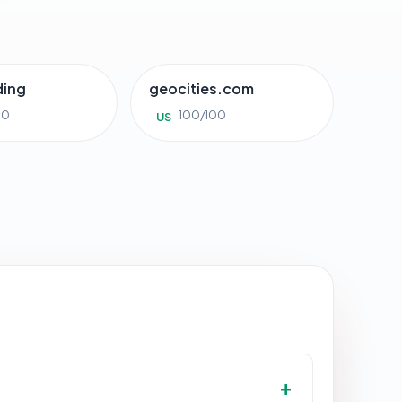
ding
geocities.com
00
100/100
US