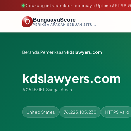
Didukung infrastruktur tepercaya
·
Uptime API: 99.
BungaayuScore
PERIKSA APAKAH SEBUAH SITUS AMAN, TEPERCAYA, DAN TERVERIFIKASI DALAM HITUNGAN DETIK.
Beranda
›
Pemeriksaan
›
kdslawyers.com
kdslawyers.com
#054E31E1 · Sangat Aman
United States
76.223.105.230
HTTPS Valid