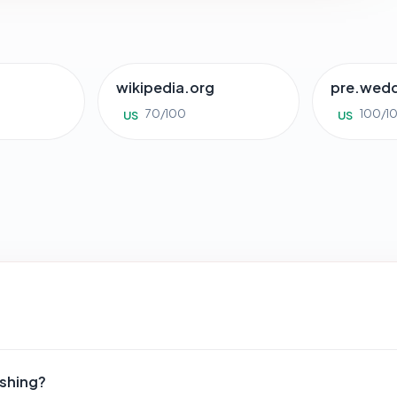
wikipedia.org
pre.wed
70/100
100/1
US
US
ishing?