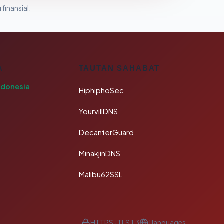
 finansial.
A
TAUTAN SAHABAT
ndonesia
HiphiphoSec
YourvillDNS
DecanterGuard
MinakjinDNS
Malibu62SSL
HTTPS · TLS 1.3
1 languages