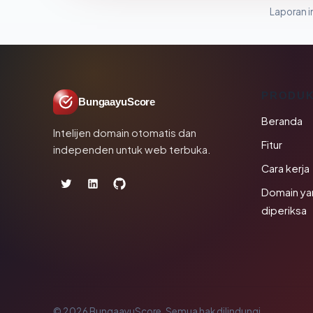
Laporan in
PRODU
BungaayuScore
Beranda
Intelijen domain otomatis dan
Fitur
independen untuk web terbuka.
Cara kerja
Domain ya
diperiksa
© 2026 BungaayuScore. Semua hak dilindungi.