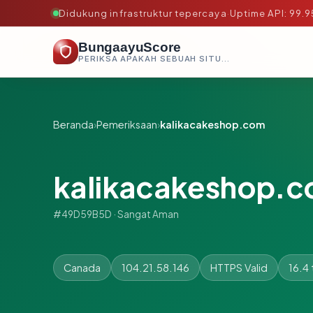
Didukung infrastruktur tepercaya
·
Uptime API: 99.
BungaayuScore
PERIKSA APAKAH SEBUAH SITUS AMAN, TEPERCAYA, DAN TERVERIFIKASI DALAM HITUNGAN DETIK.
Beranda
›
Pemeriksaan
›
kalikacakeshop.com
kalikacakeshop.
#49D59B5D · Sangat Aman
Canada
104.21.58.146
HTTPS Valid
16.4 