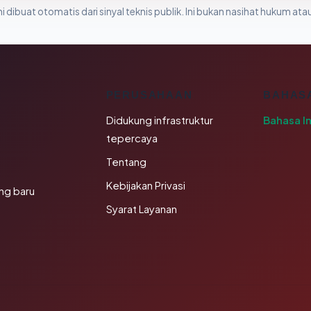
i dibuat otomatis dari sinyal teknis publik. Ini bukan nasihat hukum atau
K
PERUSAHAAN
BAHAS
Didukung infrastruktur
Bahasa I
tepercaya
Tentang
Kebijakan Privasi
ng baru
Syarat Layanan