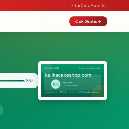
Fitur
Cara
Populer
Cek Gratis
/ 100