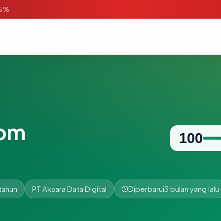
95%
com
100
tahun
PT Aksara Data Digital
Diperbarui
3 bulan yang lalu