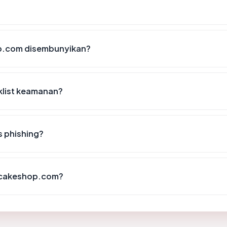
p.com disembunyikan?
klist keamanan?
s phishing?
kacakeshop.com?