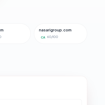
om
nasarigroup.com
0
60/100
CA