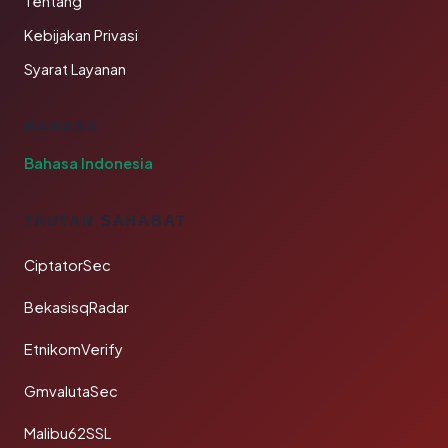
Tentang
Kebijakan Privasi
Syarat Layanan
BAHASA
Bahasa Indonesia
TAUTAN SAHABAT
CiptatorSec
BekasisqRadar
EtnikomVerify
GmvalutaSec
Malibu62SSL