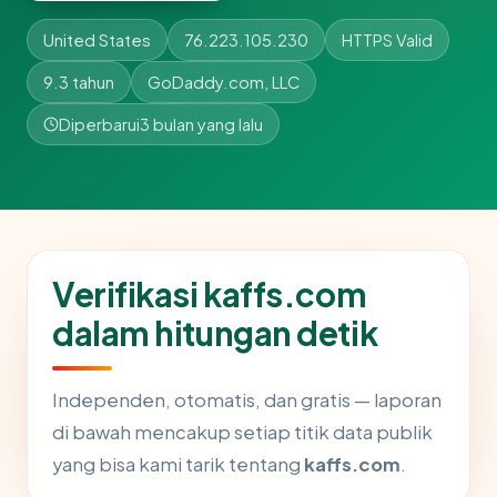
United States
76.223.105.230
HTTPS Valid
9.3 tahun
GoDaddy.com, LLC
Diperbarui
3 bulan yang lalu
Verifikasi kaffs.com
dalam hitungan detik
Independen, otomatis, dan gratis — laporan
di bawah mencakup setiap titik data publik
yang bisa kami tarik tentang
kaffs.com
.