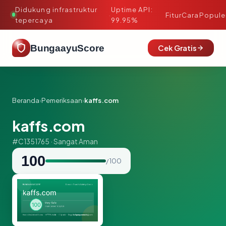
Didukung infrastruktur
Uptime API:
·
Fitur
Cara
Popule
tepercaya
99.95%
BungaayuScore
Cek Gratis
Beranda
›
Pemeriksaan
›
kaffs.com
kaffs.com
#C1351765 · Sangat Aman
100
/ 100