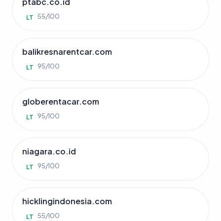
ptabc.co.id
55/100
LT
balikresnarentcar.com
95/100
LT
globerentacar.com
95/100
LT
niagara.co.id
95/100
LT
hicklingindonesia.com
55/100
LT