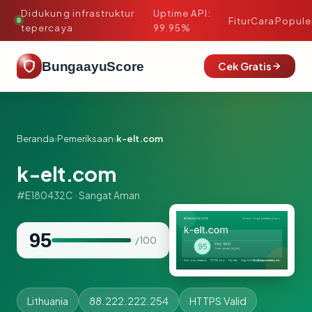
Didukung infrastruktur
Uptime API:
·
Fitur
Cara
Popule
tepercaya
99.95%
BungaayuScore
Cek Gratis
Beranda
›
Pemeriksaan
›
k-elt.com
k-elt.com
#E180432C · Sangat Aman
95
/ 100
Lithuania
88.222.222.254
HTTPS Valid