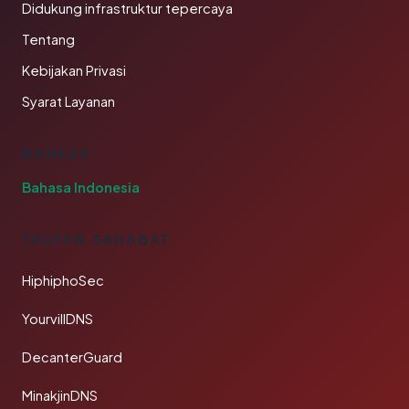
Didukung infrastruktur tepercaya
Tentang
Kebijakan Privasi
Syarat Layanan
BAHASA
Bahasa Indonesia
TAUTAN SAHABAT
HiphiphoSec
YourvillDNS
DecanterGuard
MinakjinDNS