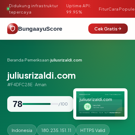
Didukung infrastruktur
Uptime API:
·
Fitur
Cara
Popule
tepercaya
99.95%
BungaayuScore
Cek Gratis
Beranda
›
Pemeriksaan
›
juliusrizaldi.com
juliusrizaldi.com
#F4DFC28E · Aman
78
/ 100
Indonesia
180.235.151.11
HTTPS Valid