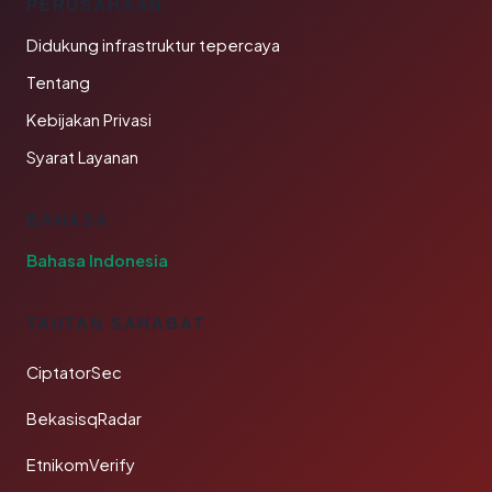
PERUSAHAAN
Didukung infrastruktur tepercaya
Tentang
Kebijakan Privasi
Syarat Layanan
BAHASA
Bahasa Indonesia
TAUTAN SAHABAT
CiptatorSec
BekasisqRadar
EtnikomVerify