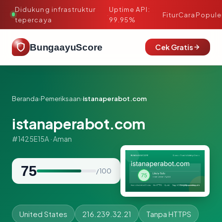
Didukung infrastruktur
Uptime API:
·
Fitur
Cara
Popule
tepercaya
99.95%
BungaayuScore
Cek Gratis
Beranda
›
Pemeriksaan
›
istanaperabot.com
istanaperabot.com
#1425E15A · Aman
75
/ 100
United States
216.239.32.21
Tanpa HTTPS