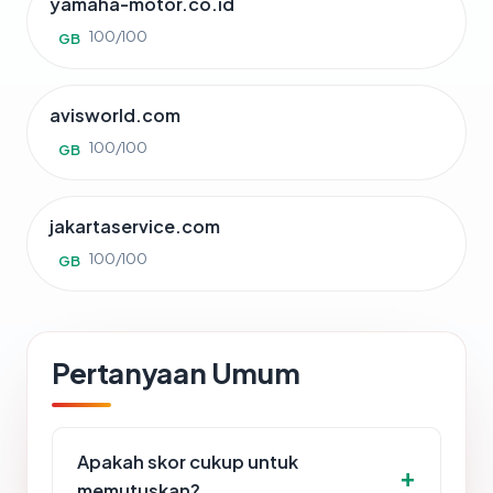
yamaha-motor.co.id
100/100
GB
avisworld.com
100/100
GB
jakartaservice.com
100/100
GB
Pertanyaan Umum
Apakah skor cukup untuk
memutuskan?