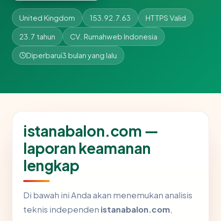
United Kingdom
153.92.7.63
HTTPS Valid
23.7 tahun
CV. Rumahweb Indonesia
Diperbarui
3 bulan yang lalu
istanabalon.com —
laporan keamanan
lengkap
Di bawah ini Anda akan menemukan analisis
teknis independen
istanabalon.com
,