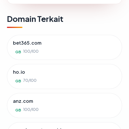
Domain Terkait
bet365.com
100/100
GB
ho.io
70/100
GB
anz.com
100/100
GB