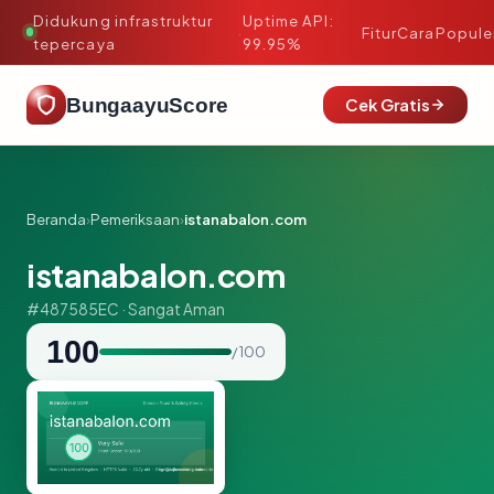
Didukung infrastruktur
Uptime API:
·
Fitur
Cara
Popule
tepercaya
99.95%
BungaayuScore
Cek Gratis
Beranda
›
Pemeriksaan
›
istanabalon.com
istanabalon.com
#487585EC · Sangat Aman
100
/ 100