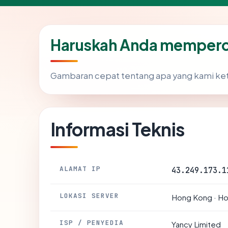
Haruskah Anda memperca
Gambaran cepat tentang apa yang kami ke
Informasi Teknis
ALAMAT IP
43.249.173.1
LOKASI SERVER
Hong Kong · H
ISP / PENYEDIA
Yancy Limited