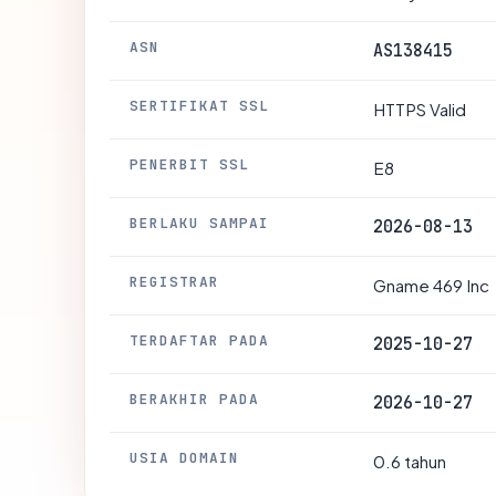
ASN
AS138415
SERTIFIKAT SSL
HTTPS Valid
PENERBIT SSL
E8
BERLAKU SAMPAI
2026-08-13
REGISTRAR
Gname 469 Inc
TERDAFTAR PADA
2025-10-27
BERAKHIR PADA
2026-10-27
USIA DOMAIN
0.6 tahun