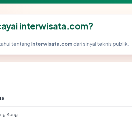
yai interwisata.com?
tahui tentang
interwisata.com
dari sinyal teknis publik.
18
ong Kong