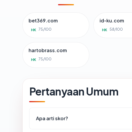
bet369.com
id-ku.com
75/100
58/100
HK
HK
hartobrass.com
75/100
HK
Pertanyaan Umum
Apa arti skor?