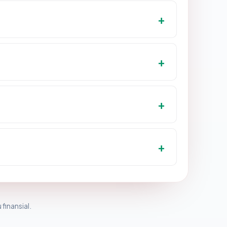
 finansial.