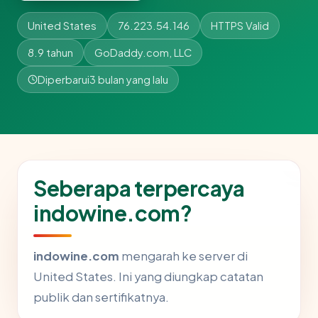
United States
76.223.54.146
HTTPS Valid
8.9 tahun
GoDaddy.com, LLC
Diperbarui
3 bulan yang lalu
Seberapa terpercaya
indowine.com?
indowine.com
mengarah ke server di
United States. Ini yang diungkap catatan
publik dan sertifikatnya.