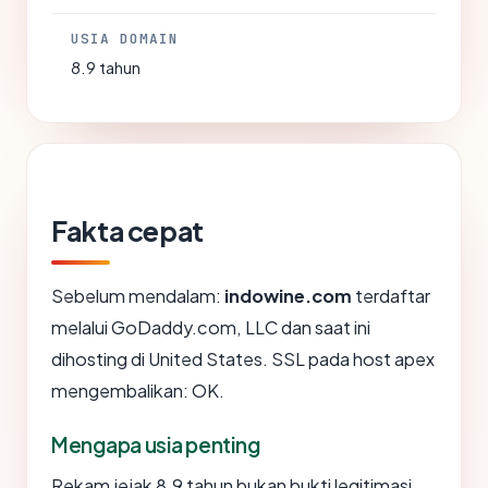
USIA DOMAIN
8.9 tahun
Fakta cepat
Sebelum mendalam:
indowine.com
terdaftar
melalui GoDaddy.com, LLC dan saat ini
dihosting di United States. SSL pada host apex
mengembalikan: OK.
Mengapa usia penting
Rekam jejak 8.9 tahun bukan bukti legitimasi,