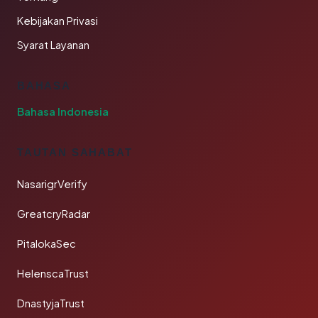
Kebijakan Privasi
Syarat Layanan
BAHASA
Bahasa Indonesia
TAUTAN SAHABAT
NasarigrVerify
GreatcryRadar
PitalokaSec
HelenscaTrust
DnastyjaTrust