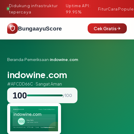
Didukung infrastruktur
Uptime API:
·
Fitur
Cara
Popule
tepercaya
99.95%
BungaayuScore
Cek Gratis
Beranda
›
Pemeriksaan
›
indowine.com
indowine.com
#AFCDD66C · Sangat Aman
100
/ 100