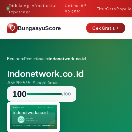
Didukung infrastruktur
Uptime API:
·
Fitur
Cara
Popule
tepercaya
99.95%
BungaayuScore
Cek Gratis
Beranda
›
Pemeriksaan
›
indonetwork.co.id
indonetwork.co.id
#659FE565 · Sangat Aman
100
/ 100