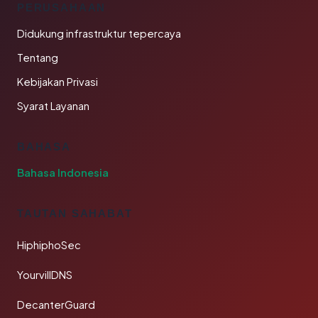
PERUSAHAAN
Didukung infrastruktur tepercaya
Tentang
Kebijakan Privasi
Syarat Layanan
BAHASA
Bahasa Indonesia
TAUTAN SAHABAT
HiphiphoSec
YourvillDNS
DecanterGuard