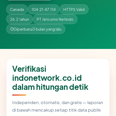
Canada
104.21.47.114
HTTPS Valid
26.2 tahun
PT Jetcoms Netindo
Diperbarui
3 bulan yang lalu
Verifikasi
indonetwork.co.id
dalam hitungan detik
Independen, otomatis, dan gratis — laporan
di bawah mencakup setiap titik data publik