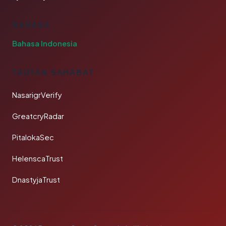
BAHASA
Bahasa Indonesia
TAUTAN SAHABAT
NasarigrVerify
GreatcryRadar
PitalokaSec
HelenscaTrust
DnastyjaTrust