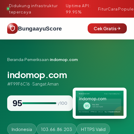
Didukung infrastruktur
Uptime API:
·
Fitur
Cara
Popule
tepercaya
99.95%
BungaayuScore
Cek Gratis
Beranda
›
Pemeriksaan
›
indomop.com
indomop.com
#F99F6C16 · Sangat Aman
95
/ 100
Indonesia
103.66.86.203
HTTPS Valid