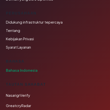
PERUSAHAAN
Didukung infrastruktur tepercaya
Tentang
Kebijakan Privasi
Syarat Layanan
BAHASA
Bahasa Indonesia
TAUTAN SAHABAT
NasarigrVerify
GreatcryRadar