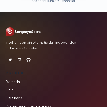
nasihat hukum atau finansial.
BungaayuScore
Intelijen domain otomatis dan independen
untuk web terbuka.
PRODUK
Beranda
Fitur
Cara kerja
Domain yang baru diperiksa