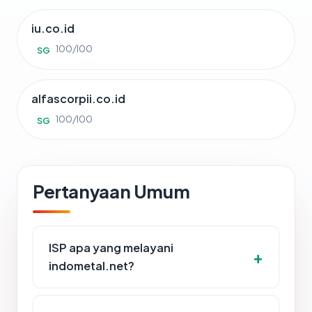
iu.co.id
100/100
SG
alfascorpii.co.id
100/100
SG
Pertanyaan Umum
ISP apa yang melayani
indometal.net?