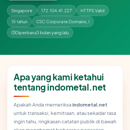
Singapore
172.104.41.227
HTTPS Valid
15 tahun
CSC Corporate Domains, I
Diperbarui
3 bulan yang lalu
Apa yang kami ketahui
tentang indometal.net
Apakah Anda memeriksa
indometal.net
untuk transaksi, kemitraan, atau sekadar rasa
ingin tahu, ringkasan catatan publik di bawah
akan menghemat beberapa pencarian.