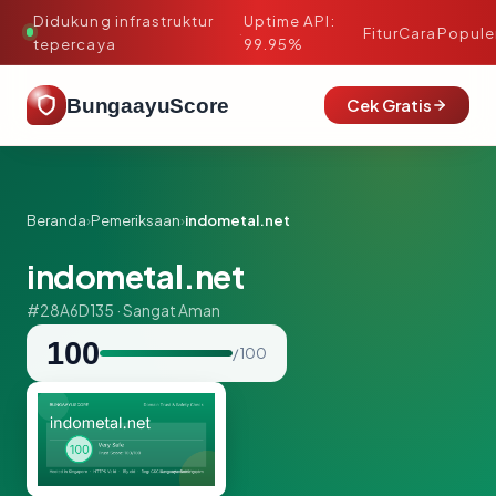
Didukung infrastruktur
Uptime API:
·
Fitur
Cara
Popule
tepercaya
99.95%
BungaayuScore
Cek Gratis
Beranda
›
Pemeriksaan
›
indometal.net
indometal.net
#28A6D135 · Sangat Aman
100
/ 100