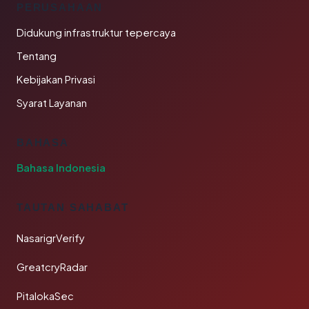
PERUSAHAAN
Didukung infrastruktur tepercaya
Tentang
Kebijakan Privasi
Syarat Layanan
BAHASA
Bahasa Indonesia
TAUTAN SAHABAT
NasarigrVerify
GreatcryRadar
PitalokaSec