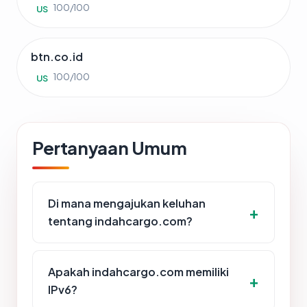
100/100
US
btn.co.id
100/100
US
Pertanyaan Umum
Di mana mengajukan keluhan
tentang indahcargo.com?
Apakah indahcargo.com memiliki
IPv6?