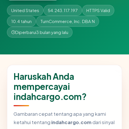
United States
54.243.117.197
HTTPS Valid
10.4 tahun
TurnCommerce, Inc. DBA N
Diperbarui
3 bulan yang lalu
Haruskah Anda
mempercayai
indahcargo.com?
Gambaran cepat tentang apa yang kami
ketahui tentang
indahcargo.com
dari sinyal