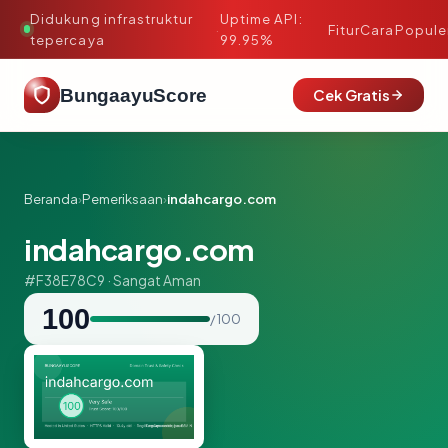
Didukung infrastruktur
Uptime API:
·
Fitur
Cara
Popule
tepercaya
99.95%
BungaayuScore
Cek Gratis
Beranda
›
Pemeriksaan
›
indahcargo.com
indahcargo.com
#F38E78C9 · Sangat Aman
100
/ 100