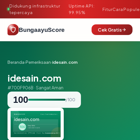
Didukung infrastruktur
Uptime API:
·
Fitur
Cara
Popule
tepercaya
99.95%
BungaayuScore
Cek Gratis
Beranda
›
Pemeriksaan
›
idesain.com
idesain.com
#700F906B · Sangat Aman
100
/ 100