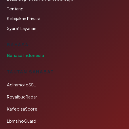
Tentang
Kebijakan Privasi
Syarat Layanan
BAHASA
Bahasa Indonesia
TAUTAN SAHABAT
AdiramotoSSL
RoyalbucRadar
KafepisaScore
LbmsinoGuard