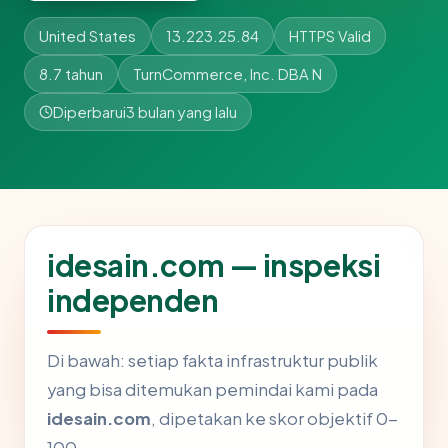
United States
13.223.25.84
HTTPS Valid
8.7 tahun
TurnCommerce, Inc. DBA N
Diperbarui
3 bulan yang lalu
idesain.com — inspeksi
independen
Di bawah: setiap fakta infrastruktur publik
yang bisa ditemukan pemindai kami pada
idesain.com
, dipetakan ke skor objektif 0-
100.