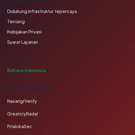
PERUSAHAAN
Didukung infrastruktur tepercaya
Tentang
Kebijakan Privasi
Syarat Layanan
BAHASA
Bahasa Indonesia
TAUTAN SAHABAT
NasarigrVerify
GreatcryRadar
PitalokaSec