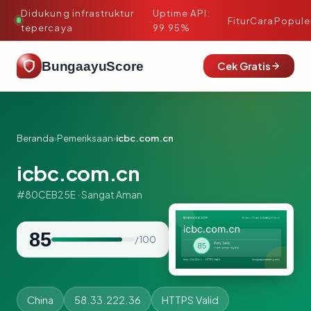
Didukung infrastruktur
Uptime API:
·
Fitur
Cara
Popule
tepercaya
99.95%
BungaayuScore
Cek Gratis
Beranda
›
Pemeriksaan
›
icbc.com.cn
icbc.com.cn
#80CEB25E · Sangat Aman
85
/ 100
China
58.33.222.36
HTTPS Valid