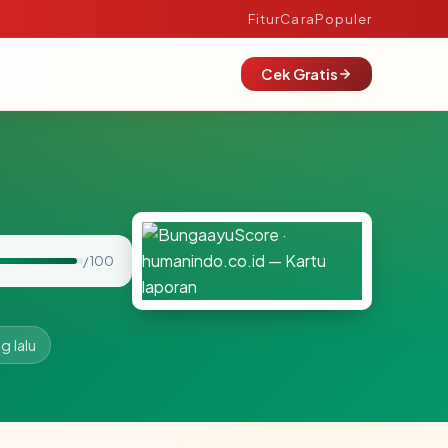
Fitur
Cara
Populer
Cek Gratis
/ 100
g lalu