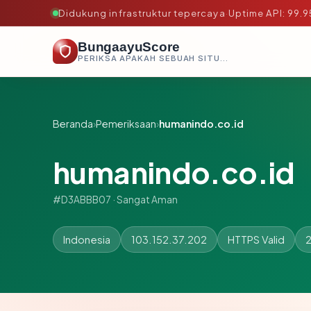
Didukung infrastruktur tepercaya
·
Uptime API: 99.
BungaayuScore
PERIKSA APAKAH SEBUAH SITUS AMAN, TEPERCAYA, DAN TERVERIFIKASI DALAM HITUNGAN DETIK.
Beranda
›
Pemeriksaan
›
humanindo.co.id
humanindo.co.id
#D3ABBB07 · Sangat Aman
Indonesia
103.152.37.202
HTTPS Valid
2