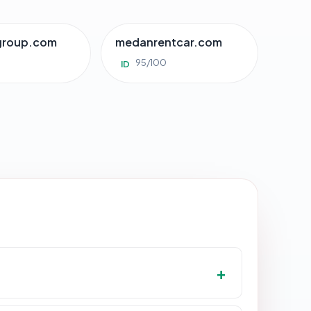
group.com
medanrentcar.com
95/100
ID