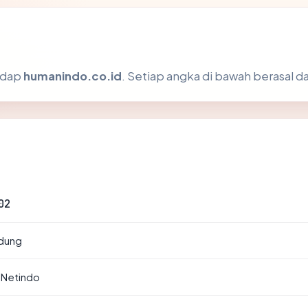
hadap
humanindo.co.id
. Setiap angka di bawah berasal da
02
ndung
 Netindo