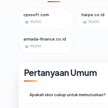
cpssoft.com
harpa.co.id
95/100
95/100
ID
ID
armada-finance.co.id
95/100
ID
Pertanyaan Umum
Apakah skor cukup untuk memutuskan?