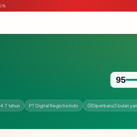
95%
95
4.7 tahun
PT Digital Registra Indo
Diperbarui
3 bulan yan