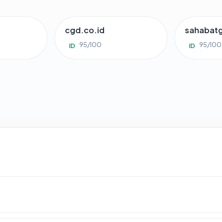
cgd.co.id
sahabat
95/100
95/100
ID
ID