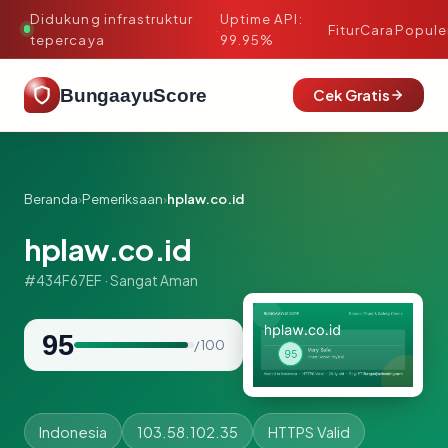
Didukung infrastruktur
Uptime API:
·
Fitur
Cara
Popule
tepercaya
99.95%
BungaayuScore
Cek Gratis
Beranda
›
Pemeriksaan
›
hplaw.co.id
hplaw.co.id
#434F67EF · Sangat Aman
95
/ 100
Indonesia
103.58.102.35
HTTPS Valid