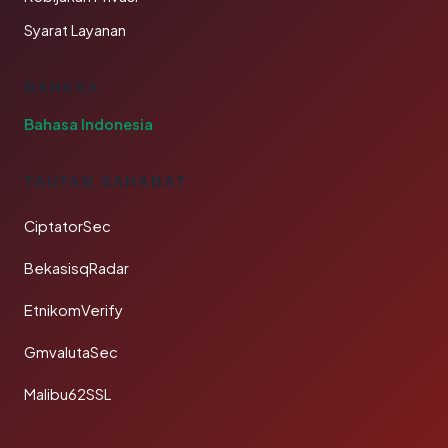
Syarat Layanan
BAHASA
Bahasa Indonesia
TAUTAN SAHABAT
CiptatorSec
BekasisqRadar
EtnikomVerify
GmvalutaSec
Malibu62SSL