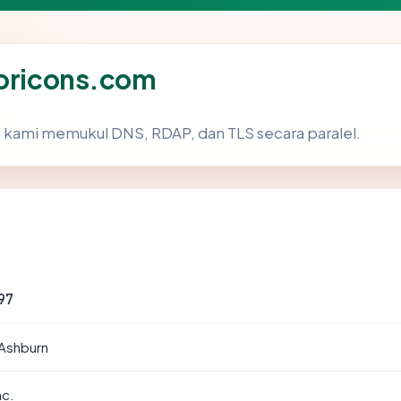
horicons.com
 kami memukul DNS, RDAP, dan TLS secara paralel.
97
 Ashburn
nc.