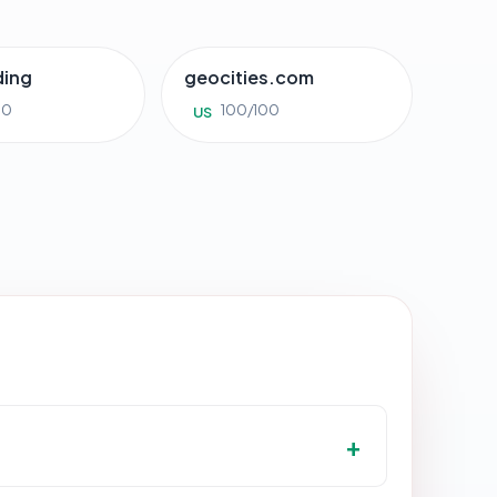
ding
geocities.com
00
100/100
US