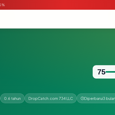
95%
75
0.6 tahun
DropCatch.com 734 LLC
Diperbarui
3 bulan