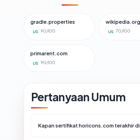
gradle.properties
wikipedia.or
90/100
70/100
US
US
primarent.com
90/100
US
Pertanyaan Umum
Kapan sertifikat horicons.com terakhir d