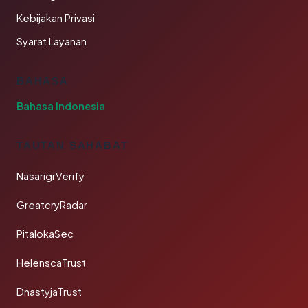
Kebijakan Privasi
Syarat Layanan
BAHASA
Bahasa Indonesia
TAUTAN SAHABAT
NasarigrVerify
GreatcryRadar
PitalokaSec
HelenscaTrust
DnastyjaTrust