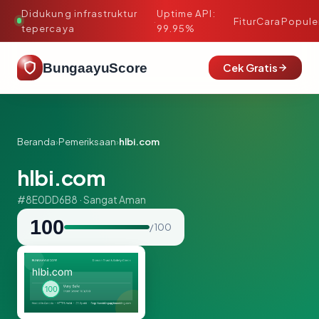
Didukung infrastruktur
Uptime API:
·
Fitur
Cara
Popule
tepercaya
99.95%
BungaayuScore
Cek Gratis
Beranda
›
Pemeriksaan
›
hlbi.com
hlbi.com
#8E0DD6B8 · Sangat Aman
100
/ 100