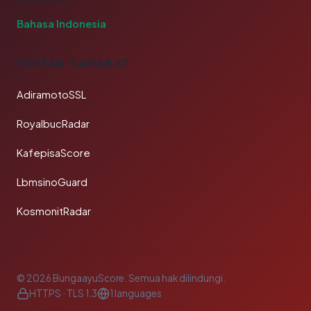
Bahasa Indonesia
TAUTAN SAHABAT
AdiramotoSSL
RoyalbucRadar
KafepisaScore
LbmsinoGuard
KosmonitRadar
© 2026 BungaayuScore. Semua hak dilindungi.
HTTPS · TLS 1.3
1 languages