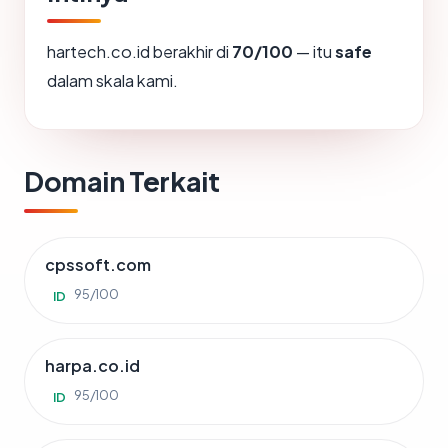
hartech.co.id berakhir di
70/100
— itu
safe
dalam skala kami.
Domain Terkait
cpssoft.com
95/100
ID
harpa.co.id
95/100
ID