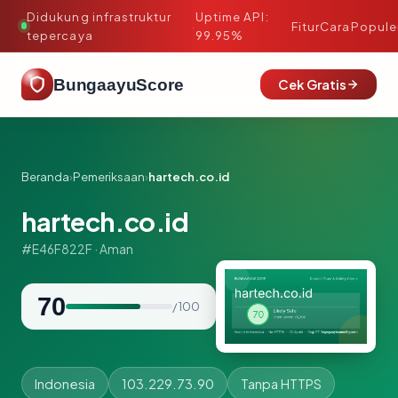
Didukung infrastruktur
Uptime API:
·
Fitur
Cara
Popule
tepercaya
99.95%
BungaayuScore
Cek Gratis
Beranda
›
Pemeriksaan
›
hartech.co.id
hartech.co.id
#E46F822F · Aman
70
/ 100
Indonesia
103.229.73.90
Tanpa HTTPS