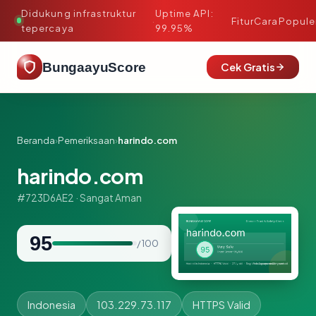
Didukung infrastruktur
Uptime API:
·
Fitur
Cara
Popule
tepercaya
99.95%
BungaayuScore
Cek Gratis
Beranda
›
Pemeriksaan
›
harindo.com
harindo.com
#723D6AE2 · Sangat Aman
95
/ 100
Indonesia
103.229.73.117
HTTPS Valid