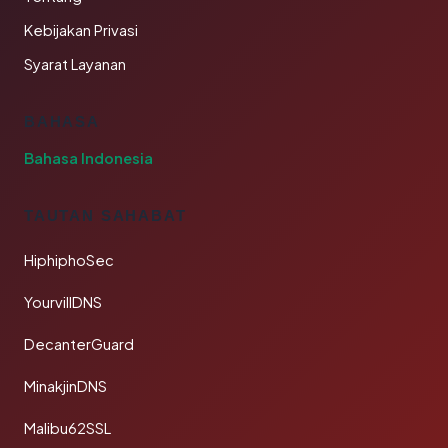
Kebijakan Privasi
Syarat Layanan
BAHASA
Bahasa Indonesia
TAUTAN SAHABAT
HiphiphoSec
YourvillDNS
DecanterGuard
MinakjinDNS
Malibu62SSL