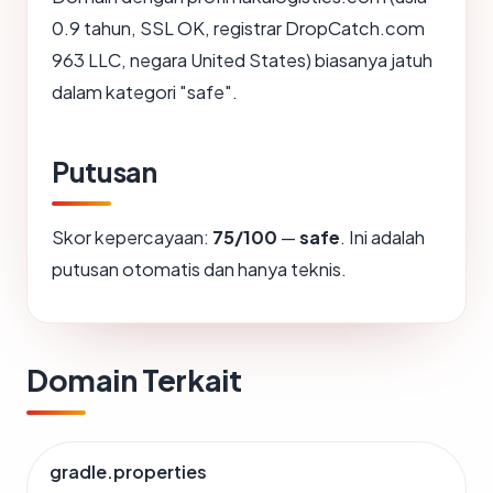
0.9 tahun, SSL OK, registrar DropCatch.com
963 LLC, negara United States) biasanya jatuh
dalam kategori "safe".
Putusan
Skor kepercayaan:
75/100
—
safe
. Ini adalah
putusan otomatis dan hanya teknis.
Domain Terkait
gradle.properties