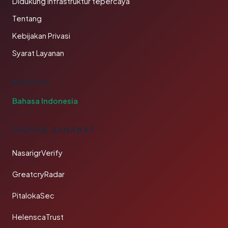
Didukung infrastruktur tepercaya
Tentang
Kebijakan Privasi
Syarat Layanan
BAHASA
Bahasa Indonesia
TAUTAN SAHABAT
NasarigrVerify
GreatcryRadar
PitalokaSec
HelenscaTrust