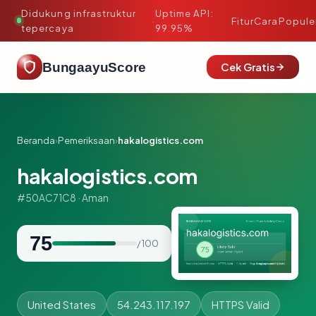
Didukung infrastruktur
Uptime API:
·
Fitur
Cara
Popule
tepercaya
99.95%
BungaayuScore
Cek Gratis
Beranda
›
Pemeriksaan
›
hakalogistics.com
hakalogistics.com
#50AC71C8 · Aman
75
/ 100
United States
54.243.117.197
HTTPS Valid