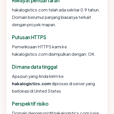
Riwayat pendaftaran
hakalogistics.com telah ada sekitar 0.9 tahun.
Domain berumur panjang biasanya terkait
dengan proyek mapan.
Putusan HTTPS
Pemeriksaan HTTPS kami ke
hakalogistics.com disimpulkan dengan: OK.
Di mana data tinggal
Apa pun yang Anda kirim ke
hakalogistics.com
diproses di server yang
berlokasi di United States.
Perspektif risiko
Domain dengan profil hakalogistics.com (usia